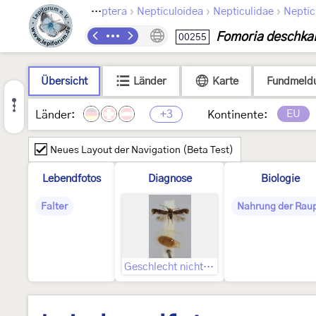
›
›
›
Lepidoptera
Nepticuloidea
Nepticulidae
Neptic
Fomoria deschka
00255
Übersicht
Länder
Karte
Fundmeld
+3
EU
Länder:
Kontinente:
Neues Layout der Navigation (Beta Test)
Lebendfotos
Diagnose
Biologie
Falter
Nahrung der Rau
Geschlecht nicht bestimmt