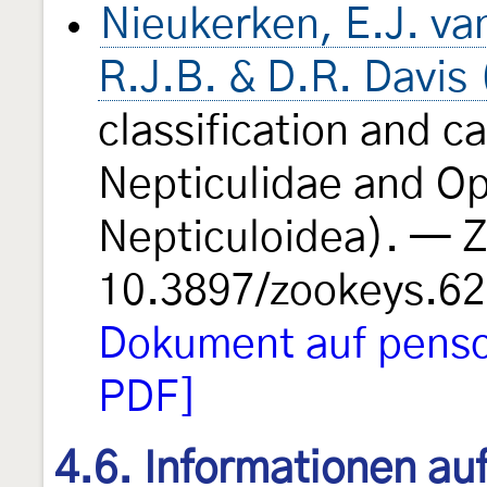
Nieukerken, E.J. va
R.J.B. & D.R. Davis
classification and c
Nepticulidae and Op
Nepticuloidea). —
10.3897/zookeys.6
Dokument auf penso
PDF]
4.6. Informationen au