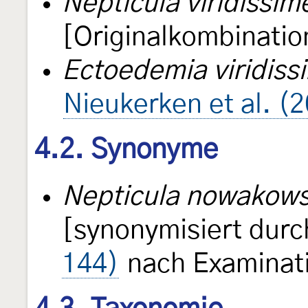
Nepticula viridissime
[Originalkombinatio
Ectoedemia viridiss
Nieukerken et al. (
4.2. Synonyme
Nepticula nowakows
[synonymisiert dur
144)
nach Examinati