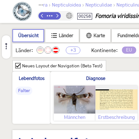
›
›
›
Lepidoptera
Nepticuloidea
Nepticulidae
Nepticulin
Fomoria viridissi
00258
Übersicht
Länder
Karte
Fundmeld
+3
EU
Länder:
Kontinente:
Neues Layout der Navigation (Beta Test)
Lebendfotos
Diagnose
Falter
Männchen
Erstbeschreibung