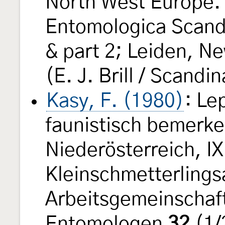
North West Europe. 
Entomologica Scandi
& part 2; Leiden, N
(E. J. Brill / Scandi
Kasy, F. (1980)
: Le
faunistisch bemerk
Niederösterreich, IX
Kleinschmetterlingsa
Arbeitsgemeinschaft
Entomologen
32
(1/