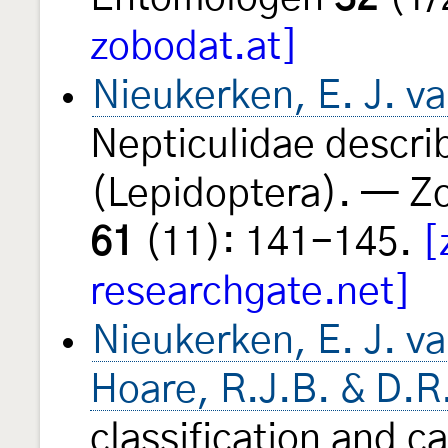
zobodat.at]
Nieukerken, E. J. v
Nepticulidae descri
(Lepidoptera). — Z
61
(11): 141-145.
[
researchgate.net]
Nieukerken, E. J. v
Hoare, R.J.B. & D.R
classification and c