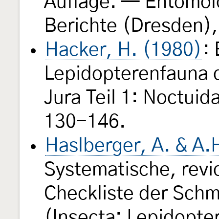
Auflage. — Entomol
Berichte (Dresden),
Hacker, H. (1980)
:
Lepidopterenfauna 
Jura Teil 1: Noctuid
130-146.
Haslberger, A. & A.
Systematische, revi
Checkliste der Schm
(Insecta: Lepidopte