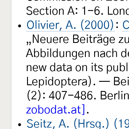
Section A: 1-6. Lon
Olivier, A. (2000)
:
C
„Neuere Beiträge zu
Abbildungen nach de
new data on its publ
Lepidoptera). — Be
(2): 407-486. Berl
zobodat.at]
.
Seitz, A. (Hrsg.) (