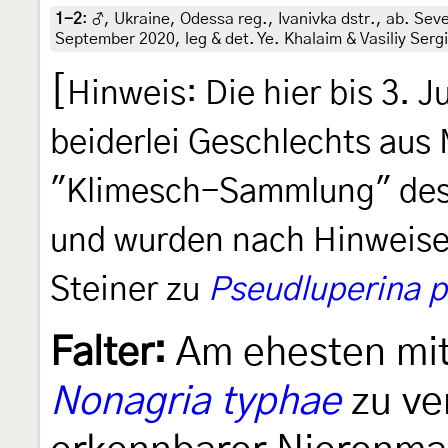
1-2
:
♂, Ukraine, Odessa reg., Ivanivka dstr., ab. Se
September 2020, leg & det. Ye. Khalaim & Vasiliy Sergie
[
Hinweis: Die hier bis 3. J
beiderlei Geschlechts aus M
"Klimesch-Sammlung" des
und wurden nach Hinweisen
Steiner zu
Pseudluperina p
Falter:
Am ehesten mi
Nonagria typhae
zu ve