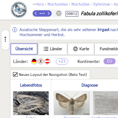
›
›
›
›
Lepidoptera
Noctuoidea
Noctuidae
Xyleninae
Ap
Fabula zollikoferi
09812
Asiatische Steppenart, die als sehr seltener
Irrgast
nach
Hochsommer und Herbst.
Übersicht
Länder
Karte
Fundmeld
+23
EU
Länder:
Kontinente:
E
Neues Layout der Navigation (Beta Test)
Lebendfotos
Diagnose