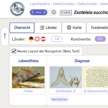
›
›
›
Lepidoptera
Gelechioidea
Gelechiidae
Gele
Exoteleia succinc
03405
Übersicht
Länder
Karte
Fundmeld
+4
EU
Länder:
Kontinente:
Neues Layout der Navigation (Beta Test)
Lebendfotos
Diagnose
Falter
Genitalien ♂
Erstbeschreib
Genitalien