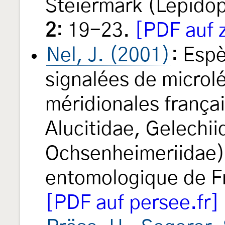
Steiermark (Lepido
2
: 19-23.
[PDF auf 
Nel, J. (2001)
: Esp
signalées de microl
méridionales frança
Alucitidae, Gelechii
Ochsenheimeriidae).
entomologique de 
[PDF auf persee.fr]