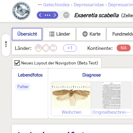
›
›
›
Lepidoptera
Gelechioidea
Depressariidae
Depressarii
Exaeretia scabella
(Zelle
Übersicht
Länder
Karte
Fundmeld
+1
NA
Länder:
Kontinente:
Neues Layout der Navigation (Beta Test)
Lebendfotos
Diagnose
Falter
Weibchen
Originalbeschreibung