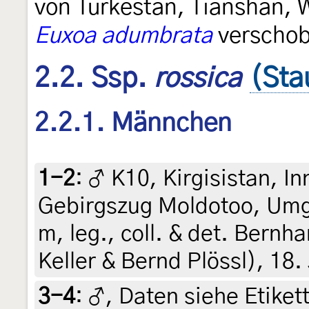
von Turkestan, Tianshan,
Euxoa adumbrata
verschob
2.2. Ssp.
rossica
(Sta
2.2.1. Männchen
1-2
:
♂ K10, Kirgisistan, I
Gebirgszug Moldotoo, Um
m, leg., coll. & det. Bernh
Keller & Bernd Plössl), 18. 
3-4
:
♂, Daten siehe Etikett