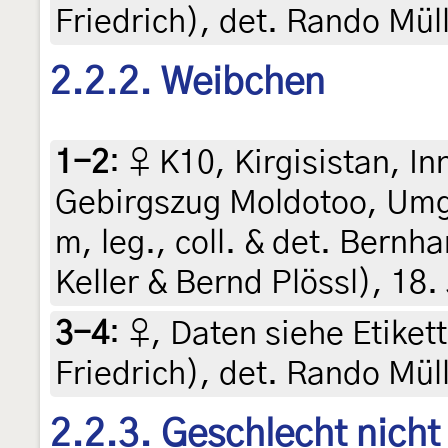
Friedrich), det. Rando Mül
2.2.2. Weibchen
1-2
:
♀ K10, Kirgisistan, I
Gebirgszug Moldotoo, Um
m, leg., coll. & det. Bernh
Keller & Bernd Plössl), 18. 
3-4
:
♀, Daten siehe Etikett
Friedrich), det. Rando Mül
2.2.3. Geschlecht nich