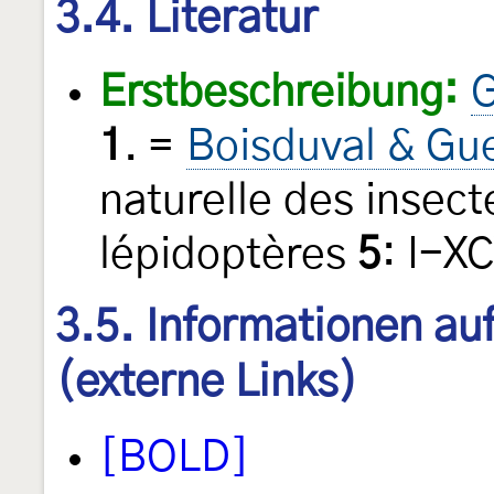
3.4. Literatur
Erstbeschreibung:
G
1
. =
Boisduval & Gu
naturelle des insect
lépidoptères
5
: I-X
3.5. Informationen au
(externe Links)
[BOLD]