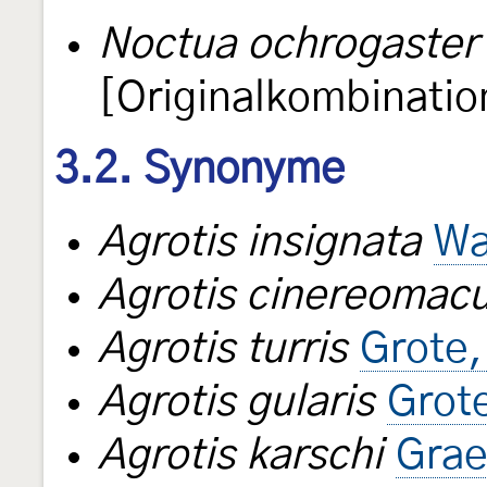
Noctua ochrogaster
[Originalkombinatio
3.2. Synonyme
Agrotis insignata
Wa
Agrotis cinereomacu
Agrotis turris
Grote,
Agrotis gularis
Grot
Agrotis karschi
Grae