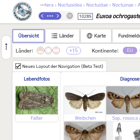
›
›
›
›
Lepidoptera
Noctuoidea
Noctuidae
Noctuinae
A
Euxoa ochrogast
10285
Übersicht
Länder
Karte
Fundmeld
+15
EU
Länder:
Kontinente:
Neues Layout der Navigation (Beta Test)
Lebendfotos
Diagnose
Falter
Weibchen
Ssp. rossica