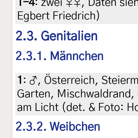
1-4
:
zwei ♀♀, Daten siehe
Egbert Friedrich)
2.3. Genitalien
2.3.1. Männchen
1
:
♂, Österreich, Steierm
Garten, Mischwaldrand, c
am Licht (det. & Foto: Ho
2.3.2. Weibchen