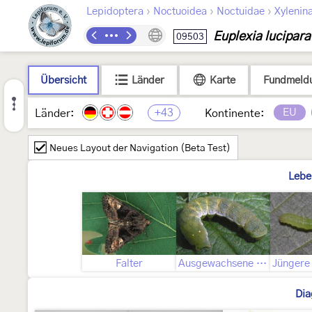
›
›
›
Lepidoptera
Noctuoidea
Noctuidae
Xylenin
Euplexia lucipara
09503
Übersicht
Länder
Karte
Fundmeld
+43
EU
Länder:
Kontinente:
Neues Layout der Navigation (Beta Test)
Lebe
Falter
Ausgewachsene Raupe
Dia