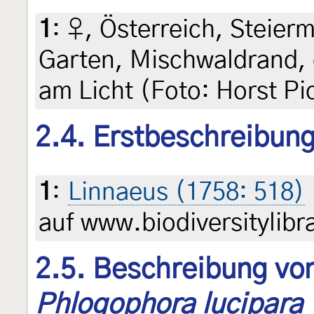
1
:
♀, Österreich, Steierm
Garten, Mischwaldrand, 
am Licht (Foto: Horst Pi
2.4. Erstbeschreibun
1
:
Linnaeus (1758: 518)
auf www.biodiversitylibr
2.5. Beschreibung von
Phlogophora lucipara