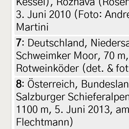
Kessel), Rožňava (Rosen
3. Juni 2010 (Foto: Andr
Martini
7
:
Deutschland, Nieders
Schweimker Moor, 70 m, 
Rotweinköder (det. & fo
8
:
Österreich, Bundeslan
Salzburger Schieferalpe
1100 m, 5. Juni 2013, am 
Flechtmann)