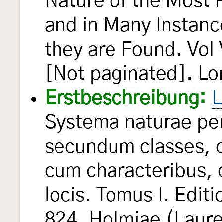
Nature of the Most 
and in Many Instanc
they are Found. Vol 
[Not paginated]. Lon
Erstbeschreibung:
L
Systema naturae per
secundum classes, o
cum characteribus, d
locis. Tomus I. Edit
824. Holmiae (Laure