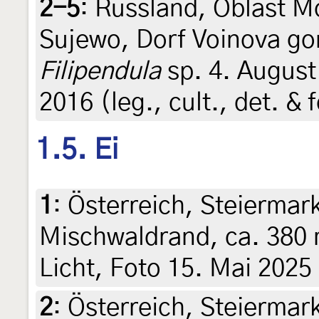
2-5
:
Russland, Oblast M
Sujewo, Dorf Voinova go
Filipendula
sp. 4. August
2016 (leg., cult., det. &
1.5. Ei
1
:
Österreich, Steiermark
Mischwaldrand, ca. 380 
Licht, Foto 15. Mai 2025
2
:
Österreich, Steiermark