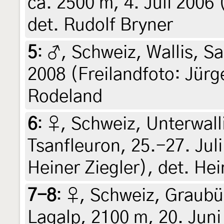
ca. 2500 m, 4. Juli 2006 
det. Rudolf Bryner
5
:
♂, Schweiz, Wallis, S
2008 (Freilandfoto: Jürg
Rodeland
6
:
♀, Schweiz, Unterwall
Tsanfleuron, 25.-27. Juli
Heiner Ziegler), det. Hei
7-8
:
♀, Schweiz, Graubü
Lagalp, 2100 m, 20. Juni