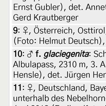
Ernst Gubler), det. Anne
Gerd Krautberger
9
:
♀, Österreich, Osttirol
(Foto: Helmut Deutsch),
10
:
♂
f.
glaciegenita
: Sc
Albulapass, 2310 m, 3. A
Hensle), det. Jürgen He
11
:
♀, Deutschland, Baye
unterhalb des Nebelhorn