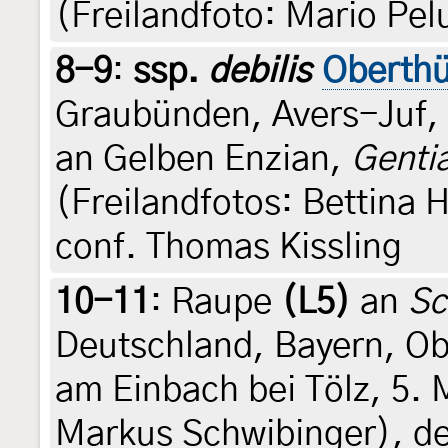
(Freilandfoto: Mario Pel
8-9
:
ssp.
debilis
Oberthü
Graubünden, Avers-Juf, 
an Gelben Enzian,
Genti
(Freilandfotos: Bettina 
conf. Thomas Kissling
10-11
:
Raupe
(L5)
an
Sc
Deutschland, Bayern, Ob
am Einbach bei Tölz, 5. 
Markus Schwibinger), de