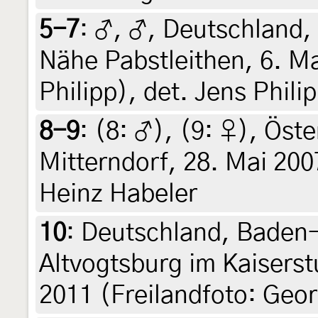
5-7
:
♂, ♂, Deutschland,
Nähe Pabstleithen, 6. Ma
Philipp), det. Jens Phili
8-9
: (8:
♂
), (9:
♀
),
Öste
Mitterndorf, 28. Mai 200
Heinz Habeler
10
:
Deutschland, Baden
Altvogtsburg im Kaiserst
2011 (Freilandfoto: Geo