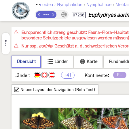
›
›
›
›
Lepidoptera
Papilionoidea
Nymphalidae
Nymphalinae
Melitae
Euphydryas aurin
07268
Europarechtlich streng geschützt: Fauna-Flora-Habitat-
besondere Schutzgebiete ausgewiesen werden müssen
Nur ssp.
aurinia
: Geschützt n. d. schweizerischen Vero
Übersicht
Länder
Karte
Fundmeld
+41
EU
Länder:
Kontinente:
Neues Layout der Navigation (Beta Test)