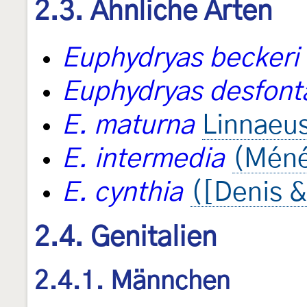
2.3. Ähnliche Arten
Euphydryas beckeri
Euphydryas desfonta
E. maturna
Linnaeu
E. intermedia
(Méné
E. cynthia
([Denis &
2.4. Genitalien
2.4.1. Männchen