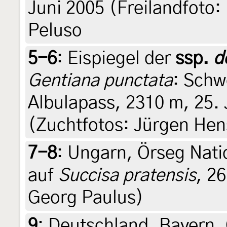
Juni 2005 (Freilandfoto:
Peluso
5-6
:
Eispiegel der
ssp.
d
Gentiana punctata
: Schw
Albulapass, 2310 m, 25. 
(Zuchtfotos: Jürgen Hen
7-8
:
Ungarn, Örseg Nati
auf
Succisa pratensis
, 26
Georg Paulus)
9
:
Deutschland, Bayern,