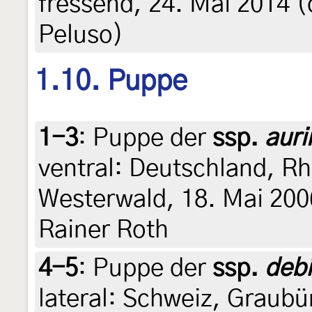
fressend, 24. Mai 2014 (
Peluso)
1.10. Puppe
1-3
:
Puppe der
ssp.
auri
ventral: Deutschland, R
Westerwald, 18. Mai 2006
Rainer Roth
4-5
:
Puppe der
ssp.
debi
lateral: Schweiz, Graubü