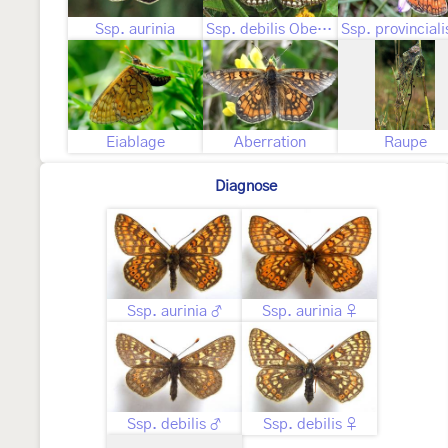
Ssp. aurinia
Ssp. debilis Oberthür, 1909
Eiablage
Aberration
Raupe
Diagnose
Ssp. aurinia ♂
Ssp. aurinia ♀
Ssp. debilis ♂
Ssp. debilis ♀