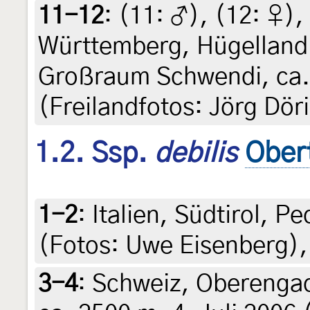
11-12
: (11:
♂
), (12:
♀
),
Württemberg, Hügelland 
Großraum Schwendi, ca.
(Freilandfotos: Jörg Dör
1.2. Ssp.
debilis
Ober
1-2
:
Italien, Südtirol, P
(Fotos: Uwe Eisenberg),
3-4
:
Schweiz, Oberengad