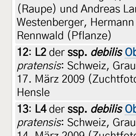
(Raupe) und Andreas Lan
Westenberger, Hermann 
Rennwald (Pflanze)
12
:
L2
der
ssp.
debilis
Ob
pratensis
: Schweiz, Gra
17. März 2009 (Zuchtfot
Hensle
13
:
L4
der
ssp.
debilis
Ob
pratensis
: Schweiz, Gra