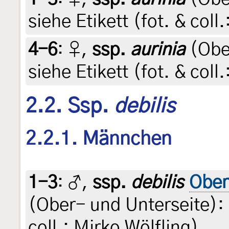
siehe Etikett (fot. & coll
4-6
:
♀,
ssp.
aurinia
(Ober
siehe Etikett (fot. & coll
2.2. Ssp.
debilis
2.2.1. Männchen
1-3
:
♂,
ssp.
debilis
Ober
(Ober- und Unterseite): 
coll.: Mirko Wölfling)