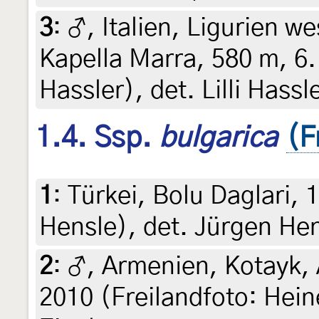
3
:
♂, Italien, Ligurien w
Kapella Marra, 580 m, 6. 
Hassler), det. Lilli Hassl
1.4. Ssp.
bulgarica
(F
1
:
Türkei, Bolu Daglari, 
Hensle), det. Jürgen He
2
:
♂, Armenien, Kotayk, 
2010 (Freilandfoto: Heine