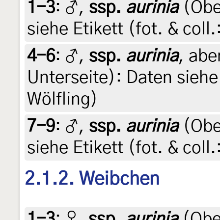
1-3
:
♂,
ssp.
aurinia
(Obe
siehe Etikett (fot. & coll
4-6
:
♂,
ssp.
aurinia
, abe
Unterseite): Daten siehe 
Wölfling)
7-9
:
♂,
ssp.
aurinia
(Obe
siehe Etikett (fot. & coll
2.1.2. Weibchen
1-3
:
♀,
ssp.
aurinia
(Ober