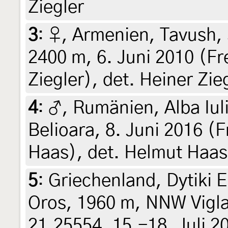
Ziegler
3
:
♀, Armenien, Tavush,
2400 m, 6. Juni 2010 (Fr
Ziegler), det. Heiner Zie
4
:
♂, Rumänien, Alba Iuli
Belioara, 8. Juni 2016 (
Haas), det. Helmut Haas,
5
:
Griechenland, Dytiki E
Oros, 1960 m, NNW Vigla
21.25554, 15.-18. Juli 2