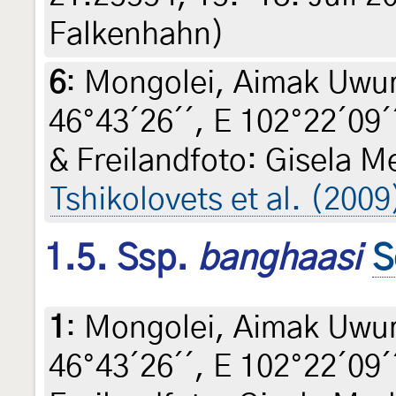
Falkenhahn)
6
:
Mongolei, Aimak Uwur
46°43´26´´, E 102°22´09´´
& Freilandfoto: Gisela M
Tshikolovets et al. (2009
1.5. Ssp.
banghaasi
S
1
:
Mongolei, Aimak Uwur
46°43´26´´, E 102°22´09´´