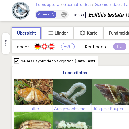
›
›
›
Lepidoptera
Geometroidea
Geometridae
La
Eulithis testata
08331
(
Übersicht
Länder
Karte
Fundmeld
+26
EU
Länder:
Kontinente:
Neues Layout der Navigation (Beta Test)
Lebendfotos
Falter
Ausgewachsene Raupe
Jüngere Raupenstadien