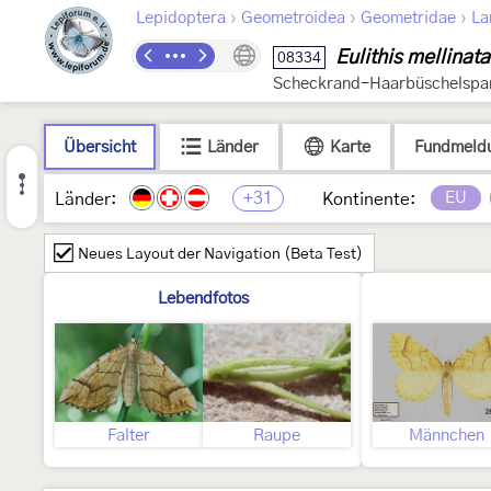
›
›
›
Lepidoptera
Geometroidea
Geometridae
La
Eulithis mellinata
08334
Scheckrand-Haarbüschelspan
Übersicht
Länder
Karte
Fundmeld
+31
EU
Länder:
Kontinente:
Neues Layout der Navigation (Beta Test)
Lebendfotos
Falter
Raupe
Männchen