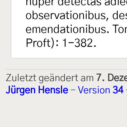
nuper detectas adie
observationibus, de
emendationibus. Tom.
Proft): 1-382.
Zuletzt geändert am
7. Dez
Jürgen Hensle
-
Version
34