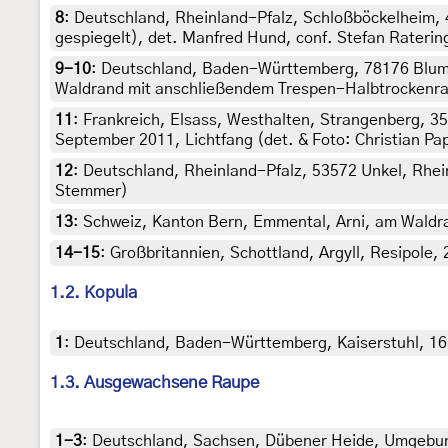
8
:
Deutschland, Rheinland-Pfalz, Schloßböckelheim, 4
gespiegelt), det. Manfred Hund, conf. Stefan Raterin
9-10
:
Deutschland, Baden-Württemberg, 78176 Blumbe
Waldrand mit anschließendem Trespen-Halbtrockenrase
11
:
Frankreich, Elsass, Westhalten, Strangenberg, 
September 2011, Lichtfang (det. & Foto: Christian Pa
12
:
Deutschland, Rheinland-Pfalz, 53572 Unkel, Rhei
Stemmer)
13
:
Schweiz, Kanton Bern, Emmental, Arni, am Waldran
14-15
:
Großbritannien, Schottland, Argyll, Resipole, 
1.2. Kopula
1
:
Deutschland, Baden-Württemberg, Kaiserstuhl, 16.
1.3. Ausgewachsene Raupe
1-3
:
Deutschland, Sachsen, Dübener Heide, Umgebung