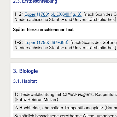
2.3. Erstbeschreibung
1-2
:
Esper (1788: pl. CXXVIII fig. 3)
[nach Scan des Gö
Niedersächsische Staats- und Universitätsbibliothek]
Später hierzu erschienener Text
1-2
:
Esper (1796: 387-388)
[nach Scans des Götting
Niedersächsische Staats- und Universitätsbibliothek]
3. Biologie
3.1. Habitat
1
:
Heidewaldlichtung mit
Calluna vulgaris
, Raupenfund
(Foto: Heidrun Melzer)
2
:
Hochheide, ehemaliger Truppenübungsplatz (Raupe
3
:
spärlich bewachsene xerotherme Wiese, umgeben vo