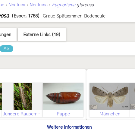
›
›
›
ae
Noctuini
Noctuina
Eugnorisma
glareosa
eosa
(Esper, 1788)
Graue Spätsommer-Bodeneule
ungen
Externe Links (19)
AS
upe
Jüngere Raupenstadien
Puppe
Männchen
Weitere Informationen