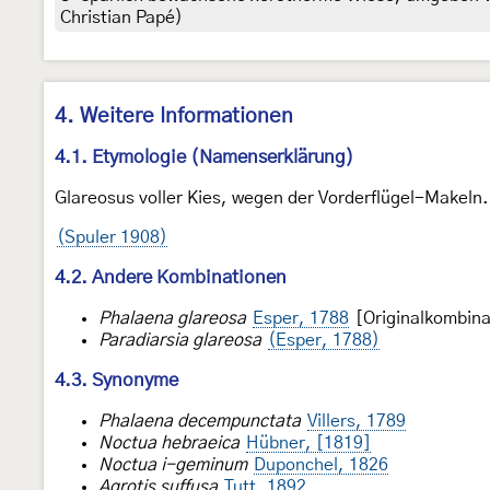
Christian Papé)
4. Weitere Informationen
4.1. Etymologie (Namenserklärung)
Glareosus voller Kies, wegen der Vorderflügel-Makeln.
(Spuler 1908)
4.2. Andere Kombinationen
Phalaena glareosa
Esper, 1788
[Originalkombina
Paradiarsia glareosa
(Esper, 1788)
4.3. Synonyme
Phalaena decempunctata
Villers, 1789
Noctua hebraeica
Hübner, [1819]
Noctua i-geminum
Duponchel, 1826
Agrotis suffusa
Tutt, 1892