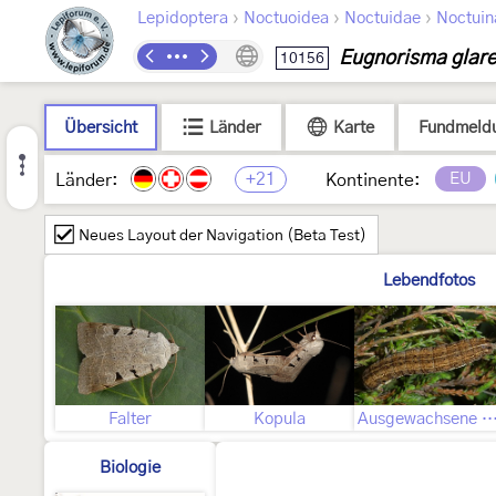
›
›
›
Lepidoptera
Noctuoidea
Noctuidae
Noctuin
Eugnorisma glar
10156
Übersicht
Länder
Karte
Fundmeld
+21
EU
Länder:
Kontinente:
Neues Layout der Navigation (Beta Test)
Lebendfotos
Falter
Kopula
Ausgewachsene Ra
Biologie