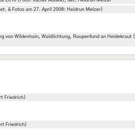
ai 2010 (Foto: Vaclav Masek), det. Heidrun Melzer
det. & Fotos am 27. April 2008: Heidrun Melzer)
 von Wildenhain, Waldlichtung, Raupenfund an Heidekraut (
t Friedrich)
rt Friedrich)