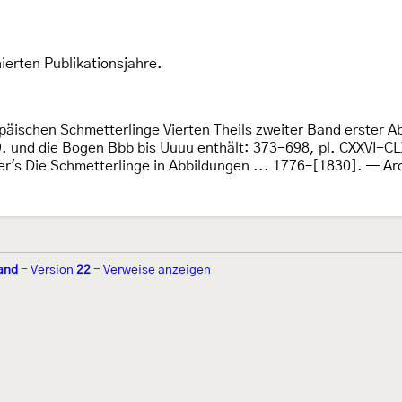
ierten Publikationsjahre.
päischen Schmetterlinge Vierten Theils zweiter Band erster A
99. und die Bogen Bbb bis Uuuu enthält: 373-698, pl. CXXVI-CL
per's Die Schmetterlinge in Abbildungen ... 1776–[1830]. — Ar
and
-
Version
22
-
Verweise anzeigen