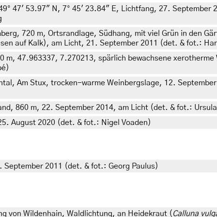
9° 47' 53.97" N, 7° 45' 23.84" E, Lichtfang, 27. September 2
g
rg, 720 m, Ortsrandlage, Südhang, mit viel Grün in den Gä
n auf Kalk), am Licht, 21. September 2011 (det. & fot.: Ha
350 m, 47.963337, 7.270213, spärlich bewachsene xerotherm
pé)
ntal, Am Stux, trocken-warme Weinbergslage, 12. September 
d, 860 m, 22. September 2014, am Licht (det. & fot.: Ursula
25. August 2020 (det. & fot.: Nigel Voaden)
 September 2011 (det. & fot.: Georg Paulus)
 von Wildenhain, Waldlichtung, an Heidekraut (
Calluna vulg