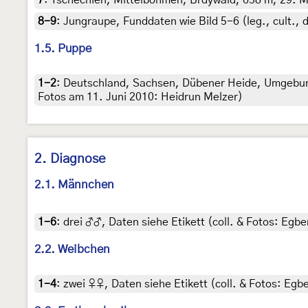
7
:
Tschechien, Mittelböhmen, Brdywald, 658 m, 29. M
8-9
:
Jungraupe, Funddaten wie Bild 5-6 (leg., cult., 
1.5. Puppe
1-2
:
Deutschland, Sachsen, Dübener Heide, Umgebung
Fotos am 11. Juni 2010: Heidrun Melzer)
2. Diagnose
2.1. Männchen
1-6
:
drei ♂♂, Daten siehe Etikett (coll. & Fotos: Egber
2.2. Weibchen
1-4
:
zwei ♀♀, Daten siehe Etikett (coll. & Fotos: Egbe