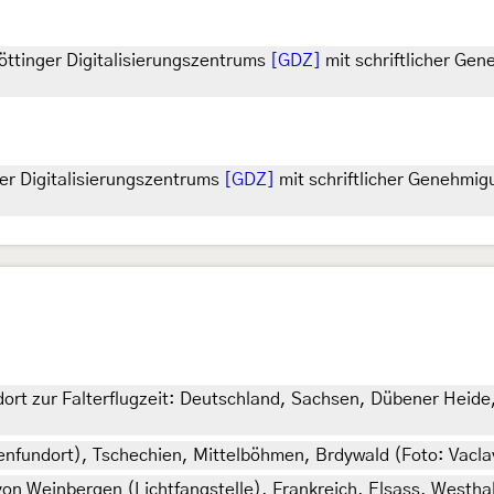
ttinger Digitalisierungszentrums
[GDZ]
mit schriftlicher Ge
er Digitalisierungszentrums
[GDZ]
mit schriftlicher Genehmig
ort zur Falterflugzeit: Deutschland, Sachsen, Dübener Heid
nfundort), Tschechien, Mittelböhmen, Brdywald (Foto: Vacl
n Weinbergen (Lichtfangstelle), Frankreich, Elsass, Westha