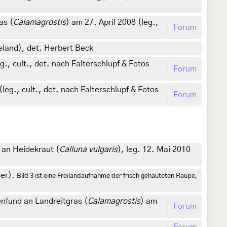
as (
Calamagrostis
) am 27. April 2008 (leg.,
Forum
eland), det. Herbert Beck
, cult., det. nach Falterschlupf & Fotos
Forum
eg., cult., det. nach Falterschlupf & Fotos
Forum
 an Heidekraut (
Calluna vulgaris
), leg. 12. Mai 2010
zer).
Bild 3 ist eine Freilandaufnahme der frisch gehäuteten Raupe,
nfund an Landreitgras (
Calamagrostis
) am
Forum