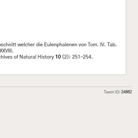
bschnitt welcher die Eulenphalenen von Tom. IV. Tab.
XXVIII.
chives of Natural History
10
(2): 251–254.
Taxon ID:
24882