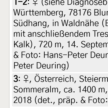
1-2
:
♀ (siehe Diagnoseb
Württemberg, 78176 Blu
Südhang, in Waldnähe 
mit anschließendem Tre
Kalk), 720 m, 14. Septem
& Foto: Hans-Peter Deuri
Peter Deuring)
3
:
♀, Österreich, Steier
Sommeralm, ca. 1400 m, 
2018 (det., präp. & Foto: