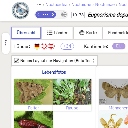
›
›
›
›
Lepidoptera
Noctuoidea
Noctuidae
Noctuinae
Noct
Eugnorisma depu
10178
Übersicht
Länder
Karte
Fundmeld
+34
EU
Länder:
Kontinente:
Neues Layout der Navigation (Beta Test)
Lebendfotos
Falter
Raupe
Männche