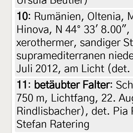
Ursula Beutler)
10
:
Rumänien, Oltenia, 
Hinova, N 44° 33' 8.00",
xerothermer, sandiger 
supramediterranen niede
Juli 2012, am Licht (det.
11
:
betäubter Falter
: Sch
750 m, Lichtfang, 22. Au
Rindlisbacher), det. Pia 
Stefan Ratering