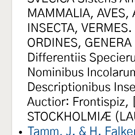
MAMMALIA, AVES, 
INSECTA, VERMES. D
ORDINES, GENERA 
Differentiis Specie
Nominibus Incolarum
Descriptionibus Inse
Auctior: Frontispiz, [
STOCKHOLMIÆ (LAU
Tamm, J. & H. Falk