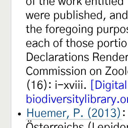
of the work entitled
were published, and 
the foregoing purpo
each of those porti
Declarations Render
Commission on Zool
(16): i-xviii.
[Digital
biodiversitylibrary.o
Huemer, P. (2013)
:
Österreichs (Lepido