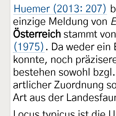
Huemer (2013: 207)
b
einzige Meldung von
E
Österreich
stammt vo
(1975)
. Da weder ein
konnte, noch präziser
bestehen sowohl bzgl.
artlicher Zuordnung so
Art aus der Landesfau
Locus typicus ist die