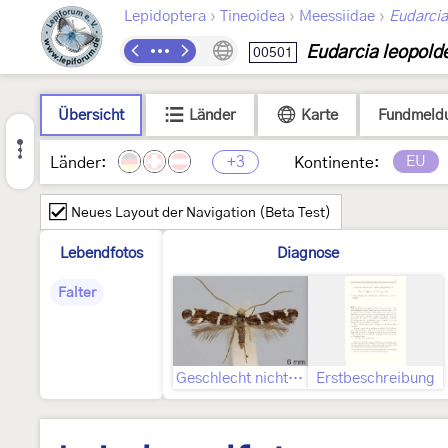
›
›
›
Lepidoptera
Tineoidea
Meessiidae
Eudarcia
Eudarcia leopolde
00501
Übersicht
Länder
Karte
Fundmeld
+3
EU
Länder:
Kontinente:
Neues Layout der Navigation (Beta Test)
Lebendfotos
Diagnose
Falter
Geschlecht nicht bestimmt
Erstbeschreibung