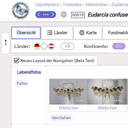
›
›
›
Lepidoptera
Tineoidea
Meessiidae
Eudarcia
Eudarcia confuse
00519
Übersicht
Länder
Karte
Fundmeld
+9
EU
Länder:
Kontinente:
Neues Layout der Navigation (Beta Test)
Lebendfotos
Falter
Männchen
Weibchen
Genitalien