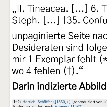
„II. Tineacea. [...] 6.
Steph. [...] †35. Conf
unpaginierte Seite nac
Desideraten sind folg
mir 1 Exemplar fehlt (*
wo 4 fehlen (†).“
Darin indizierte Abbil
1-2
:
Herrich-Schäffer ([1850]: )
[reproduziert von J
Karlsruhe, datiert nach
Heppner (1982)
]