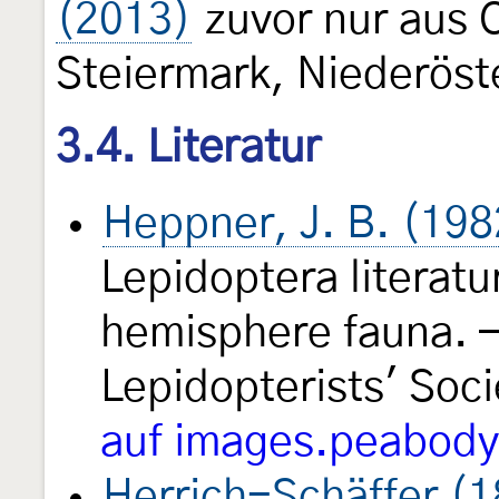
(2013)
zuvor nur aus O
Steiermark, Niederöst
3.4. Literatur
Heppner, J. B. (198
Lepidoptera literatu
hemisphere fauna. —
Lepidopterists' Soc
auf images.peabody
Herrich-Schäffer (