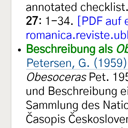
annotated checklis
27
: 1-34.
[PDF auf 
romanica.reviste.ub
Beschreibung als
Ob
Petersen, G. (1959)
Obesoceras
Pet. 19
und Beschreibung ei
Sammlung des Nati
Časopis Českoslove