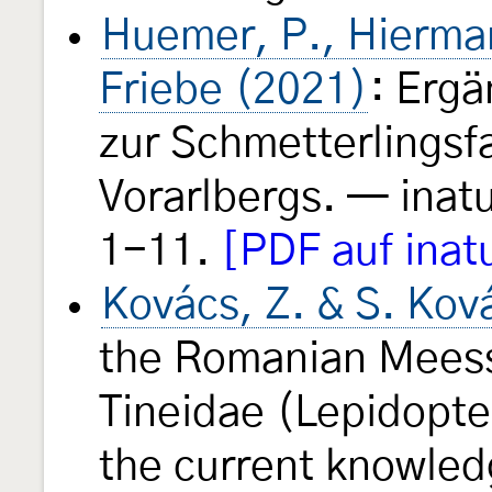
Huemer, P., Hierman
Friebe (2021)
: Erg
zur Schmetterlingsf
Vorarlbergs. — inat
1-11.
[PDF auf inat
Kovács, Z. & S. Kov
the Romanian Meessi
Tineidae (Lepidopte
the current knowled