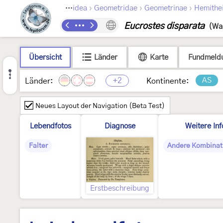
›
›
›
›
pidoptera
Geometroidea
Geometridae
Geometrinae
Hemithei
Eucrostes disparata
(Wa
Übersicht
Länder
Karte
Fundmeld
+2
AS
Länder:
Kontinente:
Neues Layout der Navigation (Beta Test)
Lebendfotos
Diagnose
Weitere In
Falter
Andere Kombinat
Erstbeschreibung