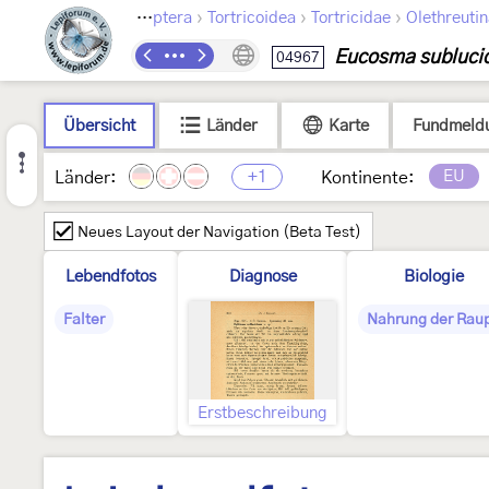
›
›
›
Lepidoptera
Tortricoidea
Tortricidae
Olethreuti
Eucosma subluci
04967
Übersicht
Länder
Karte
Fundmeld
+1
EU
Länder:
Kontinente:
Neues Layout der Navigation (Beta Test)
Lebendfotos
Diagnose
Biologie
Falter
Nahrung der Rau
Erstbeschreibung