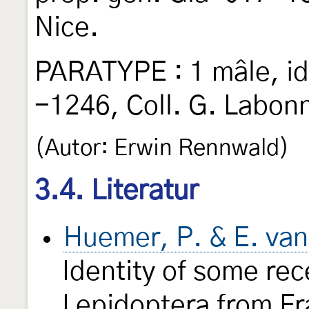
Nice.
PARATYPE : 1 mâle, i
-1246, Coll. G. Labonn
(Autor: Erwin Rennwald)
3.4. Literatur
Huemer, P. & E. va
Identity of some rec
Lepidoptera from F