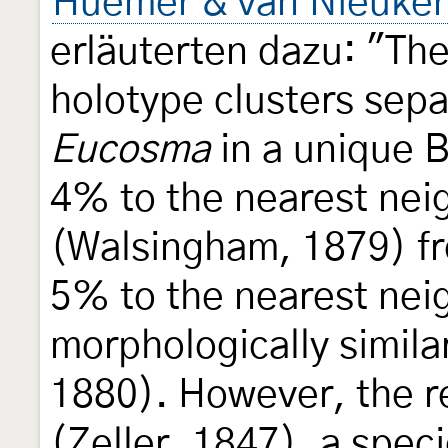
Huemer & van Nieuker
erläuterten dazu: "Th
holotype clusters sep
Eucosma
in a unique B
4% to the nearest nei
(Walsingham, 1879) f
5% to the nearest nei
morphologically simila
1880). However, the r
(Zeller, 1847), a spec