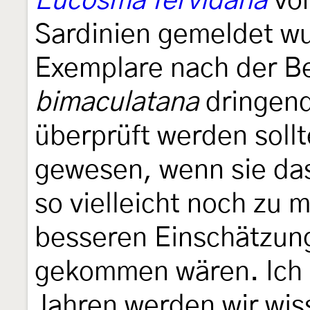
Eucosma fervidana
von
Sardinien gemeldet w
Exemplare nach der B
bimaculatana
dringend
überprüft werden soll
gewesen, wenn sie das
so vielleicht noch zu 
besseren Einschätzung 
gekommen wären. Ich d
Jahren werden wir wis