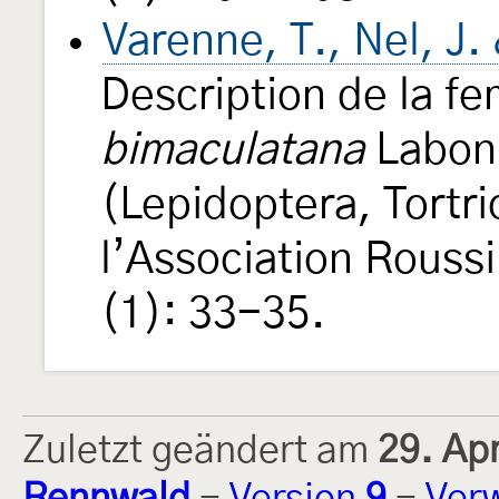
Varenne, T., Nel, J
Description de la fe
bimaculatana
Labonn
(Lepidoptera, Tortr
l’Association Rouss
(1): 33-35.
Zuletzt geändert am
29. Ap
Rennwald
-
Version
9
-
Ver