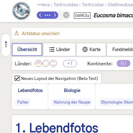
›
›
›
Lepidoptera
Tortricoidea
Tortricidae
Olethreutina
Eucosma bimacu
04953a
Artstatus unsicher!
Übersicht
Länder
Karte
Fundmeld
+1
EU
Länder:
Kontinente:
Neues Layout der Navigation (Beta Test)
Lebendfotos
Biologie
Falter
Nahrung der Raupe
Etymologie (Nam
1. Lebendfotos