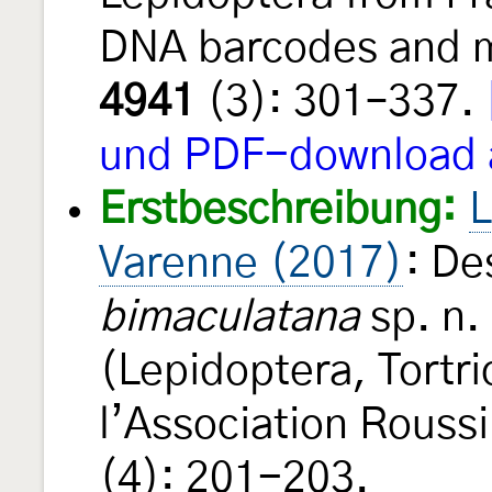
DNA barcodes and 
4941
(3): 301–337.
und PDF-download 
Erstbeschreibung:
L
Varenne (2017)
: De
bimaculatana
sp. n.
(Lepidoptera, Tortr
l’Association Rouss
(4): 201-203.