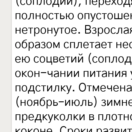
(соплодий), переход
полностью опустоше
нетронутое. Взросла
образом сплетает н
ею соцветий (соплоди
окон-чании питания 
подстилку. Отмечена
(ноябрь–июль) зимн
предкуколки в плот
коконе. Сроки разви