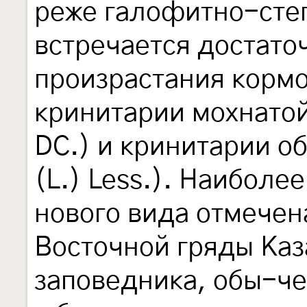
реже галофитно-степ
встречается достато
произрастания корм
кринитарии мохнатой
DС.) и кринитарии о
(L.) Less.). Наиболе
нового вида отмечен
Восточной гряды Каз
заповедника, обы-ч