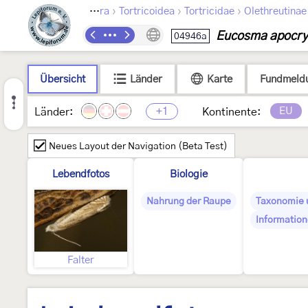
›
›
›
Lepidoptera
Tortricoidea
Tortricidae
Olethreutinae
Eucosma apocry
04946a
Übersicht
Länder
Karte
Fundmeld
+1
EU
Länder:
Kontinente:
Neues Layout der Navigation (Beta Test)
Lebendfotos
Biologie
Nahrung der Raupe
Taxonomie 
Information
Falter