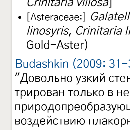
Crinitaria villosa
]
Galatell
[Asteraceae:]
linosyris
,
Crinitaria l
Gold-Aster)
Budashkin (2009: 31-
"Довольно узкий сте
трирован только в н
природопреобразую
воздействию плакорн