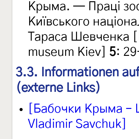
Крыма. — Праці зо
Київського націона
Тараса Шевченка [P
museum Kiev]
5
: 2
3.3. Informationen au
(externe Links)
[Бабочки Крыма – L
Vladimir Savchuk]