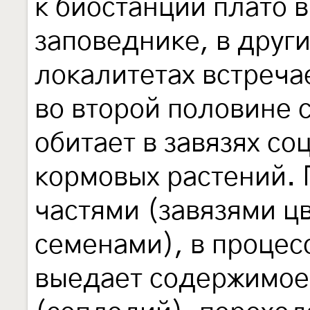
к биостанции плато 
заповеднике, в друг
локалитетах встреча
во второй половине 
обитает в завязях со
кормовых растений.
частями (завязями ц
семенами), в процес
выедает содержимое