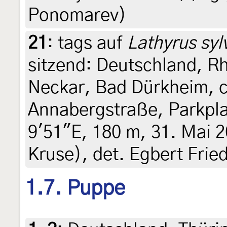
Ponomarev)
21
:
tags auf
Lathyrus syl
sitzend: Deutschland, R
Neckar, Bad Dürkheim, c
Annabergstraße, Parkpla
9'51"E, 180 m, 31. Mai 2
Kruse), det. Egbert Frie
1.7. Puppe