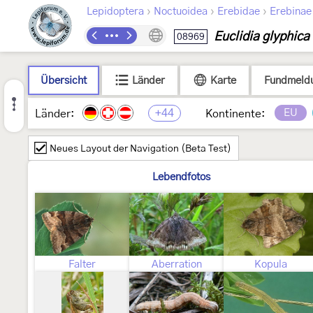
›
›
›
Lepidoptera
Noctuoidea
Erebidae
Erebinae
Euclidia glyphica
08969
Übersicht
Länder
Karte
Fundmeld
+44
EU
Länder:
Kontinente:
Neues Layout der Navigation (Beta Test)
Lebendfotos
Falter
Aberration
Kopula