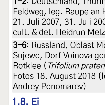
1-2
:
Deutschland, Thüri
Feldweg, leg. Raupe an 
21. Juli 2007, 31. Juli 2
cult. & det. Heidrun Mel
3-6
:
Russland, Oblast M
Sujewo, Dorf Voinova go
Rotklee (
Trifolium prate
Fotos 18. August 2018 (le
Andrey Ponomarev)
1.8. Ei