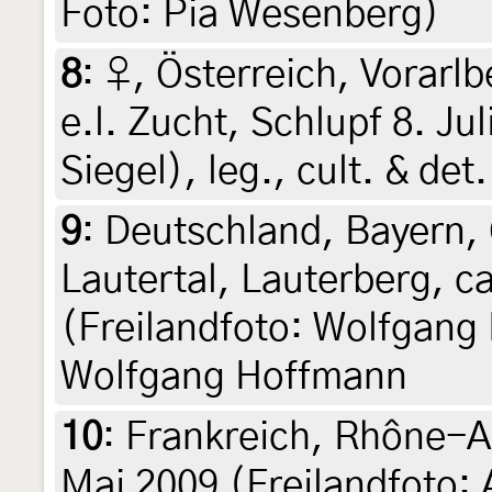
Foto: Pia Wesenberg)
8
:
♀, Österreich, Vorarl
e.l. Zucht, Schlupf 8. Ju
Siegel), leg., cult. & det
9
:
Deutschland, Bayern,
Lautertal, Lauterberg, c
(Freilandfoto: Wolfgang
Wolfgang Hoffmann
10
:
Frankreich, Rhône-A
Mai 2009 (Freilandfoto: A