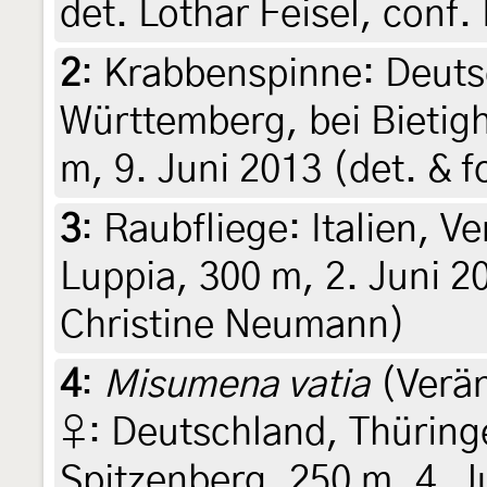
det. Lothar Feisel, conf
2
:
Krabbenspinne: Deuts
Württemberg, bei Bietig
m, 9. Juni 2013 (det. & 
3
:
Raubfliege: Italien, V
Luppia, 300 m, 2. Juni 20
Christine Neumann)
4
:
Misumena vatia
(Verän
♀: Deutschland, Thüring
Spitzenberg, 250 m, 4. J