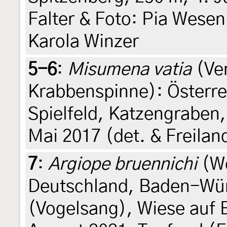
Falter & Foto: Pia Wesen
Karola Winzer
5-6
:
Misumena vatia
(Ver
Krabbenspinne): Österre
Spielfeld, Katzengraben,
Mai 2017 (det. & Freilan
7
:
Argiope bruennichi
(We
Deutschland, Baden-Wür
(Vogelsang), Wiese auf 