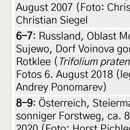
August 2007 (Foto: Christ
Christian Siegel
6-7
:
Russland, Oblast M
Sujewo, Dorf Voinova go
Rotklee (
Trifolium prate
Fotos 6. August 2018 (leg
Andrey Ponomarev)
8-9
:
Österreich, Steierm
sonniger Forstweg, ca. 8
2020 (Foto: Horst Pichler