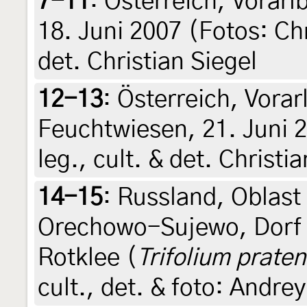
7-11
:
Österreich, Vorarl
18. Juni 2007 (Fotos: Chri
det. Christian Siegel
12-13
:
Österreich, Vorar
Feuchtwiesen, 21. Juni 2
leg., cult. & det. Christi
14-15
:
Russland, Oblast
Orechowo-Sujewo, Dorf 
Rotklee (
Trifolium prate
cult., det. & foto: Andr