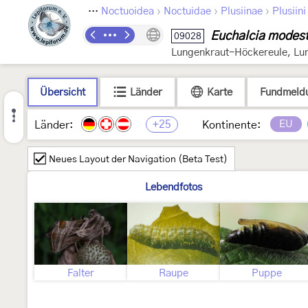
›
›
›
›
Lepidoptera
Noctuoidea
Noctuidae
Plusiinae
Plusiini
Euchalcia modes
09028
Lungenkraut-Höckereule, Lu
Übersicht
Länder
Karte
Fundmeld
+25
EU
Länder:
Kontinente:
Neues Layout der Navigation (Beta Test)
Lebendfotos
Falter
Raupe
Puppe