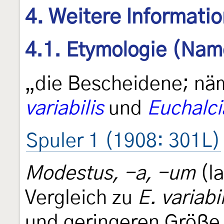
4. Weitere Informati
4.1. Etymologie (Nam
„die Bescheidene; nä
variabilis
und
Euchalc
Spuler 1 (1908: 301L)
Modestus, -a, -um
(la
Vergleich zu
E. variabil
und geringeren Größe 