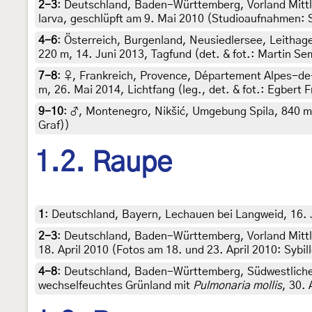
2-3
:
Deutschland, Baden-Württemberg, Vorland Mittl
larva, geschlüpft am 9. Mai 2010 (Studioaufnahmen: Sy
4-6
:
Österreich, Burgenland, Neusiedlersee, Leithag
220 m, 14. Juni 2013, Tagfund (det. & fot.: Martin Se
7-8
:
♀, Frankreich, Provence, Département Alpes-de
m, 26. Mai 2014, Lichtfang (leg., det. & fot.: Egbert F
9-10
:
♂, Montenegro, Nikšić, Umgebung Spila, 840 m, 1
Graf))
1.2. Raupe
1
:
Deutschland, Bayern, Lechauen bei Langweid, 16. J
2-3
:
Deutschland, Baden-Württemberg, Vorland Mittl
18. April 2010 (Fotos am 18. und 23. April 2010: Sybill
4-8
:
Deutschland, Baden-Württemberg, Südwestliches
wechselfeuchtes Grünland mit
Pulmonaria mollis
, 30. 