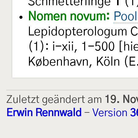
Schmetterlinge
1
(1)
Nomen novum:
Pool
Lepidopterologum C
(1): i-xii, 1-500 [h
København, Köln (E. 
Zuletzt geändert am
19. No
Erwin Rennwald
-
Version
3