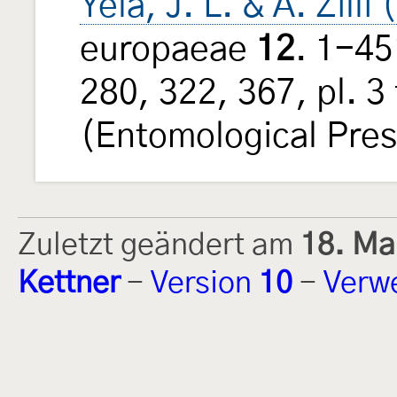
Yela, J. L. & A. Zilli
europaeae
12
. 1-45
280, 322, 367, pl. 3
(Entomological Pres
Zuletzt geändert am
18. Ma
Kettner
-
Version
10
-
Verw