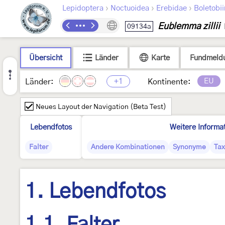
›
›
›
Lepidoptera
Noctuoidea
Erebidae
Boletobi
Eublemma zillii
09134a
Übersicht
Länder
Karte
Fundmeld
+1
EU
Länder:
Kontinente:
Neues Layout der Navigation (Beta Test)
Lebendfotos
Weitere Informa
Falter
Andere Kombinationen
Synonyme
Ta
1. Lebendfotos