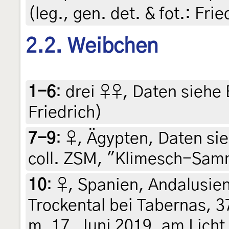
(leg., gen. det. & fot.: Fri
2.2. Weibchen
1-6
:
drei ♀♀, Daten siehe E
Friedrich)
7-9
:
♀, Ägypten, Daten sieh
coll. ZSM, "Klimesch-Sam
10
:
♀, Spanien, Andalusien
Trockental bei Tabernas, 
m, 17. Juni 2019, am Licht (