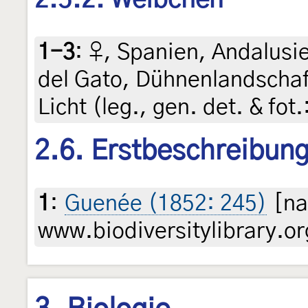
1-3
:
♀, Spanien, Andalusi
del Gato, Dühnenlandschaf
Licht (leg., gen. det. & fot
2.6. Erstbeschreibun
1
:
Guenée (1852: 245)
[na
www.biodiversitylibrary.or