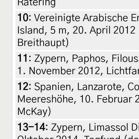
Ratering
10
:
Vereinigte Arabische E
Island, 5 m, 20. April 2012 
Breithaupt)
11
:
Zypern, Paphos, Filous
1. November 2012, Lichtfang
12
:
Spanien, Lanzarote, C
Meereshöhe, 10. Februar 2
McKay)
13-14
:
Zypern, Limassol Di