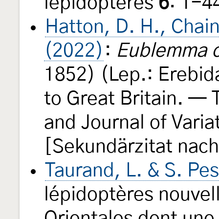
lépidoptères
6
: 1-4
Hatton, D. H., Chain
(2022)
:
Eublemma c
1852) (Lep.: Erebid
to Great Britain. —
and Journal of Varia
[Sekundärzitat nac
Taurand, L. & S. Pes
lépidoptères nouvel
Orientales dont une