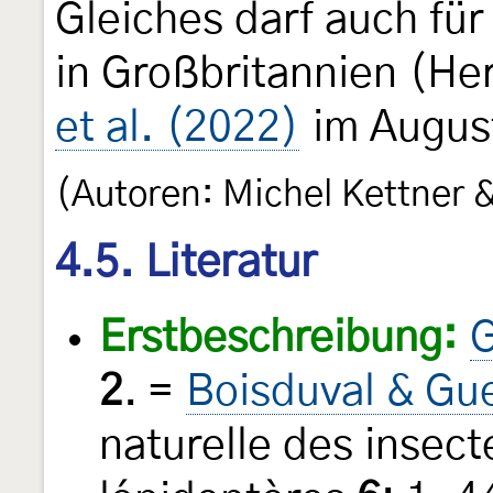
Gleiches darf auch für
in Großbritannien (He
et al. (2022)
im August
(Autoren: Michel Kettner 
4.5. Literatur
Erstbeschreibung:
G
2
. =
Boisduval & Gu
naturelle des insect