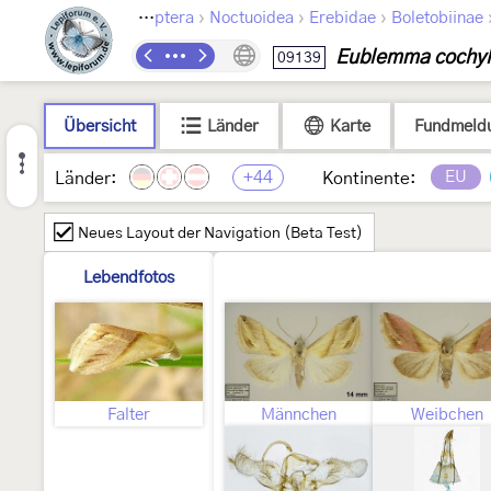
›
›
›
Lepidoptera
Noctuoidea
Erebidae
Boletobiinae
Eublemma cochyl
09139
Übersicht
Länder
Karte
Fundmeld
+44
EU
Länder:
Kontinente:
Neues Layout der Navigation (Beta Test)
Lebendfotos
Falter
Männchen
Weibchen