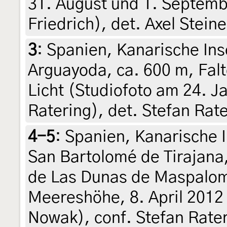
31. August und 1. Septemb
Friedrich), det. Axel Steine
3
:
Spanien, Kanarische In
Arguayoda, ca. 600 m, Fal
Licht (Studiofoto am 24. J
Ratering), det. Stefan Rat
4-5
:
Spanien, Kanarische I
San Bartolomé de Tirajana
de Las Dunas de Maspalom
Meereshöhe, 8. April 2012 
Nowak), conf. Stefan Rate