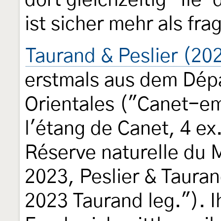
dort gleichzeitig "Île
ist sicher mehr als frag
Taurand & Peslier (20
erstmals aus dem Dép
Orientales ("Canet-em
l'étang de Canet, 4 ex
Réserve naturelle du M
2023, Peslier & Tauran
2023 Taurand leg."). Ih