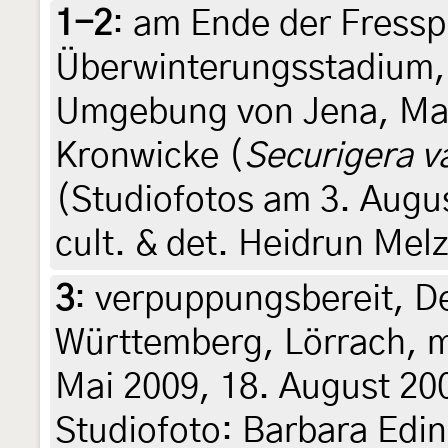
1-2
:
am Ende der Fressp
Überwinterungsstadium,
Umgebung von Jena, Mag
Kronwicke (
Securigera v
(Studiofotos am 3. Augu
cult. & det. Heidrun Mel
3
:
verpuppungsbereit, D
Württemberg, Lörrach, m
Mai 2009, 18. August 200
Studiofoto: Barbara Edi