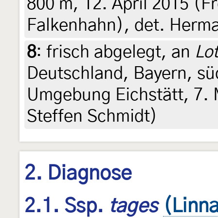
800 m, 12. April 2015 (F
Falkenhahn), det. Herm
8
:
frisch abgelegt, an
Lot
Deutschland, Bayern, sü
Umgebung Eichstätt, 7. 
Steffen Schmidt)
2. Diagnose
2.1. Ssp.
tages
(Linn