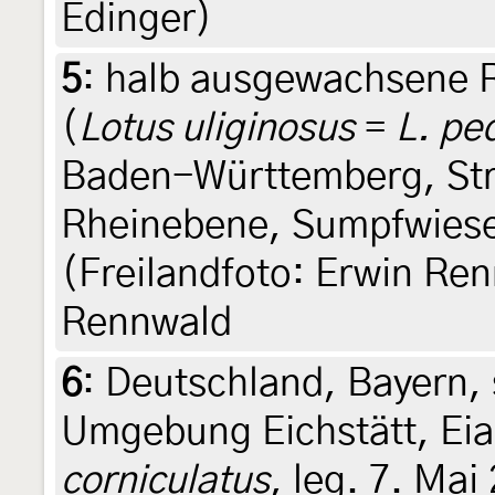
Edinger)
5
:
halb ausgewachsene 
(
Lotus uliginosus
=
L. pe
Baden-Württemberg, St
Rheinebene, Sumpfwiese 
(Freilandfoto: Erwin Ren
Rennwald
6
:
Deutschland, Bayern, 
Umgebung Eichstätt, Ei
corniculatus
, leg. 7. Mai