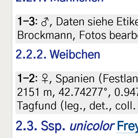
1-3
:
♂, Daten siehe Etiket
Brockmann, Fotos bearbe
2.2.2. Weibchen
1-2
:
♀, Spanien (Festlan
2151 m, 42.74277°, 0.947
Tagfund (leg., det., coll
2.3. Ssp.
unicolor
Fre