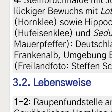
4
:
Steinbruchhalde mit Ju
lückiger Bewuchs mit
Lot
(Hornklee) sowie Hippo
(Hufeisenklee) und
Sed
Mauerpfeffer): Deutschl
Frankenalb, Umgebung Ei
(Freilandfoto: Steffen S
3.2. Lebensweise
1-2
:
Raupenfundstelle a