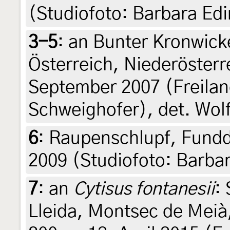
(Studiofoto: Barbara Ed
3-5
:
an Bunter Kronwick
Österreich, Niederösterre
September 2007 (Freilan
Schweighofer), det. Wol
6
:
Raupenschlupf, Fundda
2009 (Studiofoto: Barba
7
:
an
Cytisus fontanesii
:
Lleida, Montsec de Meià,