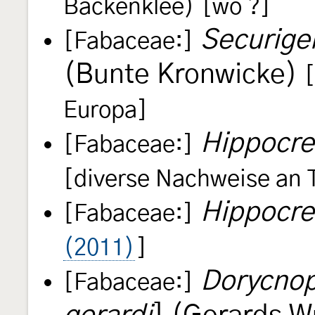
Backenklee)
[wo ?]
Securiger
[Fabaceae:]
(Bunte Kronwicke)
Europa]
Hippocre
[Fabaceae:]
[diverse Nachweise an 
Hippocre
[Fabaceae:]
(2011)
]
Dorycnop
[Fabaceae:]