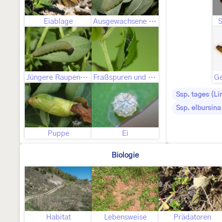
Eiablage
Ausgewachsene Raupe
S
Jüngere Raupenstadien
Fraßspuren und Befallsbild
Ssp. tages (L
Ssp. elbursina
Puppe
Ei
Biologie
Habitat
Lebensweise
Prädatoren