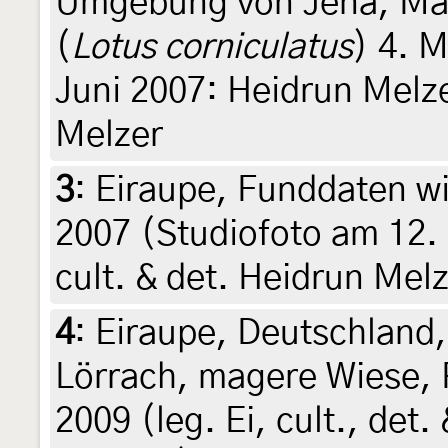
Umgebung von Jena, Mage
(
Lotus corniculatus
) 4. 
Juni 2007: Heidrun Melze
Melzer
3
:
Eiraupe, Funddaten wi
2007 (Studiofoto am 12.
cult. & det. Heidrun Mel
4
:
Eiraupe, Deutschland
Lörrach, magere Wiese, 
2009 (leg. Ei, cult., det