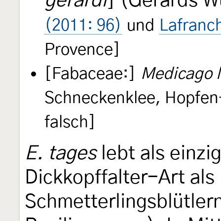
gerardi
] (Gerards 
(2011: 96)
und
Lafranch
Provence]
[Fabaceae:]
Medicago l
Schneckenklee, Hopfen
falsch]
E. tages
lebt als einzi
Dickkopffalter-Art al
Schmetterlingsblütler