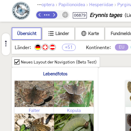
›
›
›
Lepidoptera
Papilionoidea
Hesperiidae
Pyrgin
Erynnis tages
06879
(Li
Übersicht
Länder
Karte
Fundmeld
+51
EU
Länder:
Kontinente:
Neues Layout der Navigation (Beta Test)
Lebendfotos
Falter
Kopula