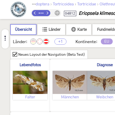
›
›
›
Lepidoptera
Tortricoidea
Tortricidae
Olethreu
Eriopsela klimesc
04812
Übersicht
Länder
Karte
Fundmeld
+1
EU
Länder:
Kontinente:
Neues Layout der Navigation (Beta Test)
Lebendfotos
Diagnose
Falter
Männchen
Weibchen