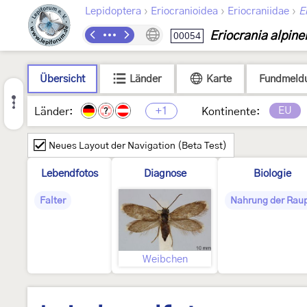
›
›
›
Lepidoptera
Eriocranioidea
Eriocraniidae
E
Eriocrania alpine
00054
Übersicht
Länder
Karte
Fundmeld
+1
EU
Länder:
Kontinente:
?
Neues Layout der Navigation (Beta Test)
Lebendfotos
Diagnose
Biologie
Falter
Nahrung der Rau
Weibchen