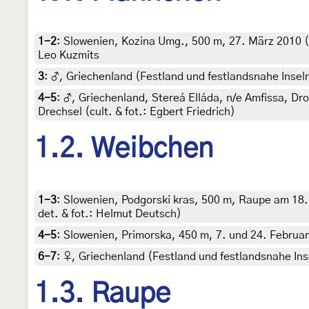
1-2
:
Slowenien, Kozina Umg., 500 m, 27. März 2010 (
Leo Kuzmits
3
:
♂, Griechenland (Festland und festlandsnahe Inseln
4-5
:
♂, Griechenland, Stereá Elláda, n/e Amfissa, Dros
Drechsel (cult. & fot.: Egbert Friedrich)
1.2. Weibchen
1-3
:
Slowenien, Podgorski kras, 500 m, Raupe am 18
det. & fot.: Helmut Deutsch)
4-5
:
Slowenien, Primorska, 450 m, 7. und 24. Februar 
6-7
:
♀, Griechenland (Festland und festlandsnahe Inse
1.3. Raupe