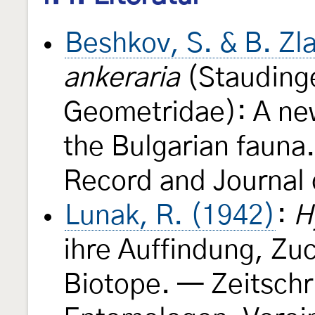
Beshkov, S. & B. Zl
ankeraria
(Staudinge
Geometridae): A ne
the Bulgarian fauna
Record and Journal 
Lunak, R. (1942)
:
H
ihre Auffindung, Zu
Biotope. — Zeitschr