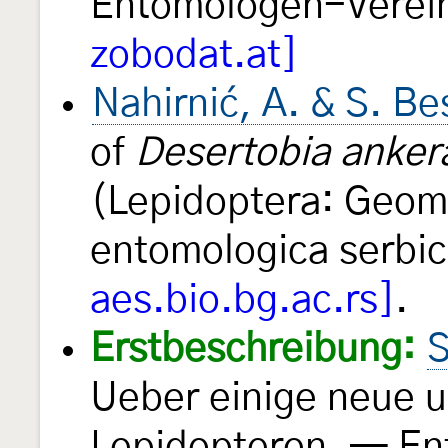
Entomologen-Verei
zobodat.at]
Nahirnić, A. & S. B
of
Desertobia anker
(Lepidoptera: Geome
entomologica serbi
aes.bio.bg.ac.rs]
.
Erstbeschreibung:
S
Ueber einige neue u
Lepidopteren. — En