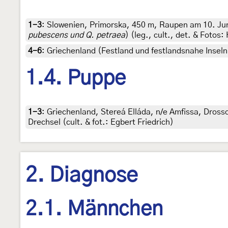
1-3
:
Slowenien, Primorska, 450 m, Raupen am 10. Ju
pubescens und Q. petraea
) (leg., cult., det. & Fotos
4-6
:
Griechenland (Festland und festlandsnahe Inseln)
1.4. Puppe
1-3
:
Griechenland, Stereá Elláda, n/e Amfissa, Drossoc
Drechsel (cult. & fot.: Egbert Friedrich)
2. Diagnose
2.1. Männchen