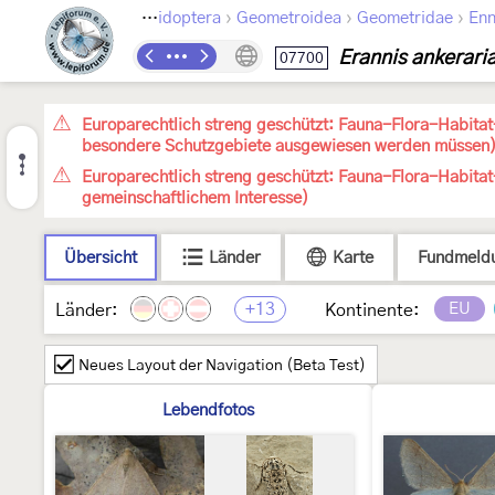
›
›
›
Lepidoptera
Geometroidea
Geometridae
En
Erannis ankerari
07700
Europarechtlich streng geschützt: Fauna-Flora-Habitat-
besondere Schutzgebiete ausgewiesen werden müssen
Europarechtlich streng geschützt: Fauna-Flora-Habitat
gemeinschaftlichem Interesse)
Übersicht
Länder
Karte
Fundmeld
+13
EU
Länder:
Kontinente:
Neues Layout der Navigation (Beta Test)
Lebendfotos