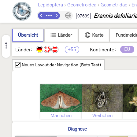
›
›
›
Lepidoptera
Geometroidea
Geometridae
En
Erannis defoliari
07699
Übersicht
Länder
Karte
Fundmeld
+55
EU
Länder:
Kontinente:
Neues Layout der Navigation (Beta Test)
Männchen
Weibchen
Diagnose