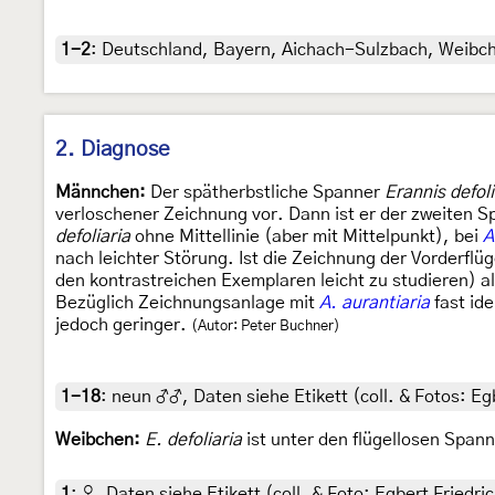
1-2
:
Deutschland, Bayern, Aichach-Sulzbach, Weibche
2. Diagnose
Männchen:
Der spätherbstliche Spanner
Erannis defoli
verloschener Zeichnung vor. Dann ist er der zweiten 
defoliaria
ohne Mittellinie (aber mit Mittelpunkt), bei
A
nach leichter Störung. Ist die Zeichnung der Vorderflü
den kontrastreichen Exemplaren leicht zu studieren) a
Bezüglich Zeichnungsanlage mit
A. aurantiaria
fast ide
jedoch geringer.
(Autor: Peter Buchner)
1-18
:
neun ♂♂, Daten siehe Etikett (coll. & Fotos: Eg
Weibchen:
E. defoliaria
ist unter den flügellosen Span
1
:
♀, Daten siehe Etikett (coll. & Foto: Egbert Friedri