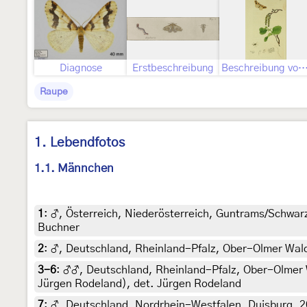
Diagnose
Erstbeschreibung
Beschreibung von John Curtis als Hybernia def
Raupe
1. Lebendfotos
1.1. Männchen
1
:
♂, Österreich, Niederösterreich, Guntrams/Schwarz
Buchner
2
:
♂, Deutschland, Rheinland-Pfalz, Ober-Olmer Wal
3-6
:
♂♂, Deutschland, Rheinland-Pfalz, Ober-Olmer 
Jürgen Rodeland), det. Jürgen Rodeland
7
:
♂, Deutschland, Nordrhein-Westfalen, Duisburg, 