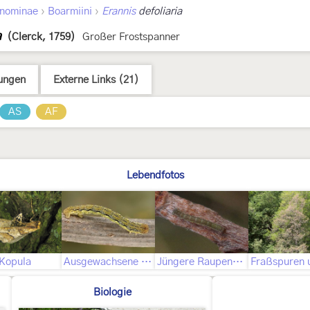
›
›
nominae
Boarmiini
Erannis
defoliaria
a
(Clerck, 1759)
Großer Frostspanner
ungen
Externe Links (21)
AS
AF
Lebendfotos
Kopula
Ausgewachsene Raupe
Jüngere Raupenstadien
Biologie