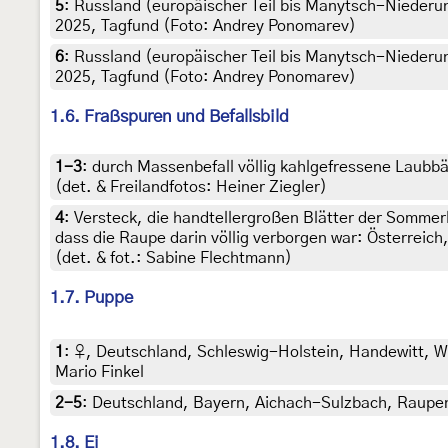
5
:
Russland (europäischer Teil bis Manytsch-Niederu
2025, Tagfund (Foto: Andrey Ponomarev)
6
:
Russland (europäischer Teil bis Manytsch-Niederu
2025, Tagfund (Foto: Andrey Ponomarev)
1.6. Fraßspuren und Befallsbild
1-3
:
durch Massenbefall völlig kahlgefressene Laubbä
(det. & Freilandfotos: Heiner Ziegler)
4
:
Versteck, die handtellergroßen Blätter der Sommer
dass die Raupe darin völlig verborgen war: Österreic
(det. & fot.: Sabine Flechtmann)
1.7. Puppe
1
:
♀, Deutschland, Schleswig-Holstein, Handewitt, Wal
Mario Finkel
2-5
:
Deutschland, Bayern, Aichach-Sulzbach, Raupenf
1.8. Ei