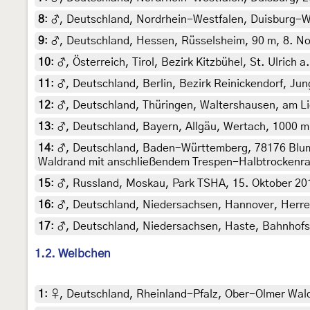
8
:
♂, Deutschland, Nordrhein-Westfalen, Duisburg-Wa
9
:
♂, Deutschland, Hessen, Rüsselsheim, 90 m, 8. No
10
:
♂, Österreich, Tirol, Bezirk Kitzbühel, St. Ulrich
11
:
♂, Deutschland, Berlin, Bezirk Reinickendorf, Ju
12
:
♂, Deutschland, Thüringen, Waltershausen, am Lic
13
:
♂, Deutschland, Bayern, Allgäu, Wertach, 1000 m,
14
:
♂, Deutschland, Baden-Württemberg, 78176 Blumb
Waldrand mit anschließendem Trespen-Halbtrockenrase
15
:
♂, Russland, Moskau, Park TSHA, 15. Oktober 201
16
:
♂, Deutschland, Niedersachsen, Hannover, Herren
17
:
♂, Deutschland, Niedersachsen, Haste, Bahnhofsg
1.2. Weibchen
1
:
♀, Deutschland, Rheinland-Pfalz, Ober-Olmer Wal