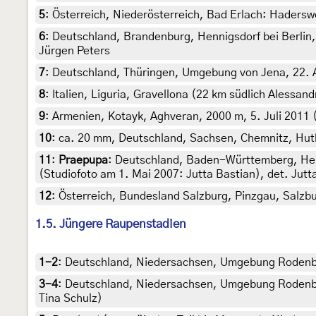
5
:
Österreich, Niederösterreich, Bad Erlach: Hadersw
6
:
Deutschland, Brandenburg, Hennigsdorf bei Berlin,
Jürgen Peters
7
:
Deutschland, Thüringen, Umgebung von Jena, 22. Ap
8
:
Italien, Liguria, Gravellona (22 km südlich Alessand
9
:
Armenien, Kotayk, Aghveran, 2000 m, 5. Juli 2011 (
10
:
ca. 20 mm, Deutschland, Sachsen, Chemnitz, Hutho
11
:
Praepupa
: Deutschland, Baden-Württemberg, Heid
(Studiofoto am 1. Mai 2007: Jutta Bastian), det. Jut
12
:
Österreich, Bundesland Salzburg, Pinzgau, Salzbu
1.5. Jüngere Raupenstadien
1-2
:
Deutschland, Niedersachsen, Umgebung Rodenberg
3-4
:
Deutschland, Niedersachsen, Umgebung Rodenberg
Tina Schulz)