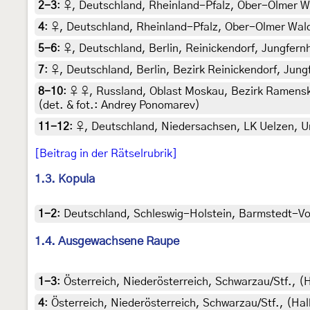
2-3
:
♀, Deutschland, Rheinland-Pfalz, Ober-Olmer W
4
:
♀, Deutschland, Rheinland-Pfalz, Ober-Olmer Wald
5-6
:
♀, Deutschland, Berlin, Reinickendorf, Jungfern
7
:
♀, Deutschland, Berlin, Bezirk Reinickendorf, Jung
8-10
:
♀ ♀, Russland, Oblast Moskau, Bezirk Ramens
(det. & fot.: Andrey Ponomarev)
11-12
:
♀, Deutschland, Niedersachsen, LK Uelzen, U
[Beitrag in der Rätselrubrik]
1.3. Kopula
1-2
:
Deutschland, Schleswig-Holstein, Barmstedt-Voss
1.4. Ausgewachsene Raupe
1-3
:
Österreich, Niederösterreich, Schwarzau/Stf., 
4
:
Österreich, Niederösterreich, Schwarzau/Stf., (Ha