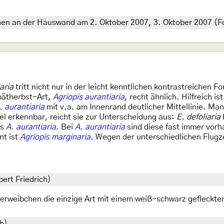
n an der Hauswand am 2. Oktober 2007, 3. Oktober 2007 (Fot
aria
tritt nicht nur in der leicht kenntlichen kontrastreichen
Spätherbst-Art,
Agriopis aurantiaria
, recht ähnlich. Hilfreich is
. aurantiaria
mit v.a. am Innenrand deutlicher Mittellinie. Man
gel erkennbar, reicht sie zur Unterscheidung aus:
E. defoliaria
ls
A. aurantiaria
. Bei
A. aurantiaria
sind diese fast immer vor
nt ist
Agriopis marginaria
. Wegen der unterschiedlichen Flugz
bert Friedrich)
nerweibchen die einzige Art mit einem weiß-schwarz gefleckte
ch)