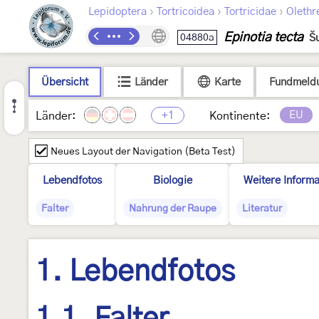
›
›
›
Lepidoptera
Tortricoidea
Tortricidae
Olethr
Epinotia tecta
04880a
Š
Übersicht
Länder
Karte
Fundmeld
+1
EU
Länder:
Kontinente:
Neues Layout der Navigation (Beta Test)
Lebendfotos
Biologie
Weitere Informa
Falter
Nahrung der Raupe
Literatur
1. Lebendfotos