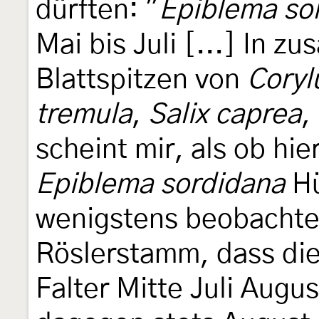
dürften: "
Epiblema so
Mai bis Juli [...] In
Blattspitzen von
Coryl
tremula
,
Salix caprea
,
scheint mir, als ob h
Epiblema sordidana
Hü
wenigstens beobachte
Röslerstamm, dass di
Falter Mitte Juli Augus