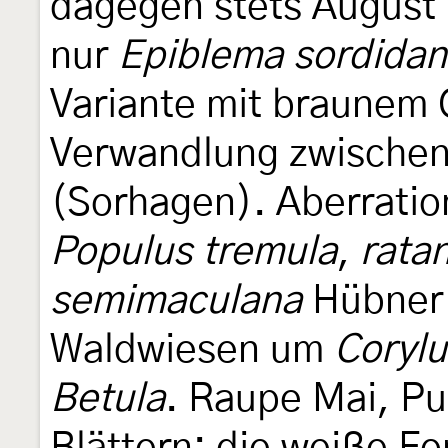
dagegen stets August
nur
Epiblema sordida
Variante mit braunem 
Verwandlung zwischen 
(Sorhagen). Aberrati
Populus tremula
,
rata
semimaculana
Hübner 
Waldwiesen um
Corylu
Betula
. Raupe Mai, P