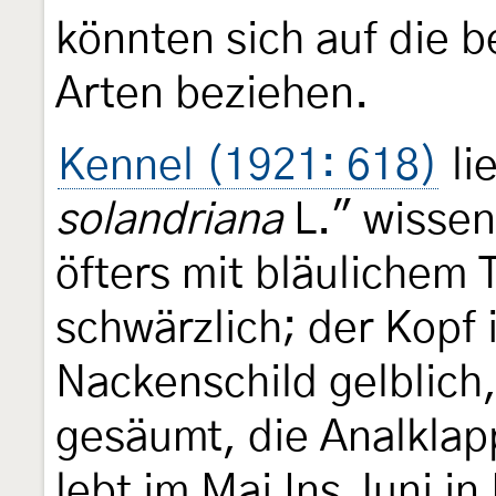
könnten sich auf die 
Arten beziehen.
Kennel (1921: 618)
li
solandriana
L." wissen
öfters mit bläulichem 
schwärzlich; der Kopf 
Nackenschild gelblich
gesäumt, die Analklapp
lebt im Mai Ins Juni in