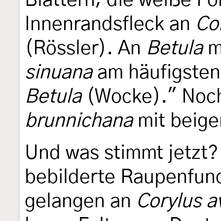
Blättern; die weiße F
Innenrandsfleck an
Co
(Rössler). An
Betula
m
sinuana
am häufigste
Betula
(Wocke)." Noch
brunnichana
mit beige
Und was stimmt jetzt?
bebilderte Raupenfun
gelangen an
Corylus a