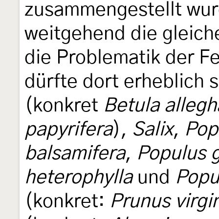
zusammengestellt wurd
weitgehend die gleich
die Problematik der F
dürfte dort erheblich 
(konkret
Betula allegh
papyrifera
),
Salix
,
Pop
balsamifera
,
Populus 
heterophylla
und
Popu
(konkret:
Prunus virgi