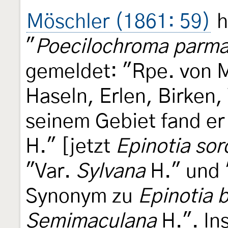
Möschler (1861: 59)
h
"
Poecilochroma parm
gemeldet: "Rpe. von Ma
Haseln, Erlen, Birken,
seinem Gebiet fand er
H." [jetzt
Epinotia sor
"Var.
Sylvana
H." und 
Synonym zu
Epinotia 
Semimaculana
H.". In