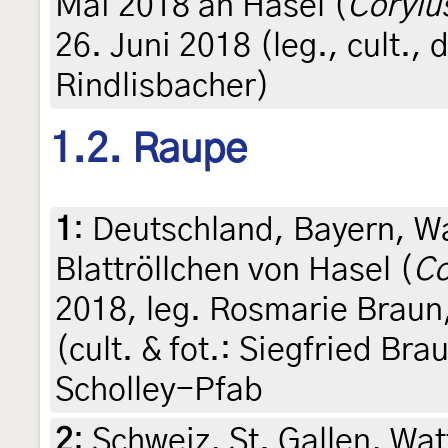
Mai 2018 an Hasel (
Corylu
26. Juni 2018 (leg., cult., d
Rindlisbacher)
1.2. Raupe
1
:
Deutschland, Bayern, Wa
Blattröllchen von Hasel (
Co
2018, leg. Rosmarie Braun,
(cult. & fot.: Siegfried Bra
Scholley-Pfab
2
:
Schweiz, St. Gallen, Wat