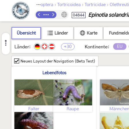
›
›
›
Lepidoptera
Tortricoidea
Tortricidae
Olethreut
Epinotia solandri
04844
Übersicht
Länder
Karte
Fundmeld
+30
EU
Länder:
Kontinente:
Neues Layout der Navigation (Beta Test)
Lebendfotos
Falter
Raupe
Männche