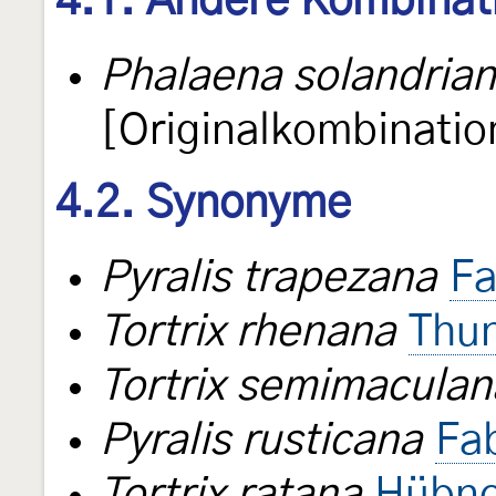
4.1. Andere Kombinat
Phalaena solandria
[Originalkombinatio
4.2. Synonyme
Pyralis trapezana
Fa
Tortrix rhenana
Thu
Tortrix semimaculan
Pyralis rusticana
Fab
Tortrix ratana
Hübne