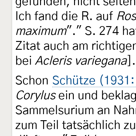
gefunden, nicht selten
Ich fand die R. auf
Ros
maximum
"." S. 274 ha
Zitat auch am richtige
bei
Acleris variegana
].
Schon
Schütze (1931:
Corylus
ein und beklag
Sammelsurium an Nahr
zum Teil tatsächlich z