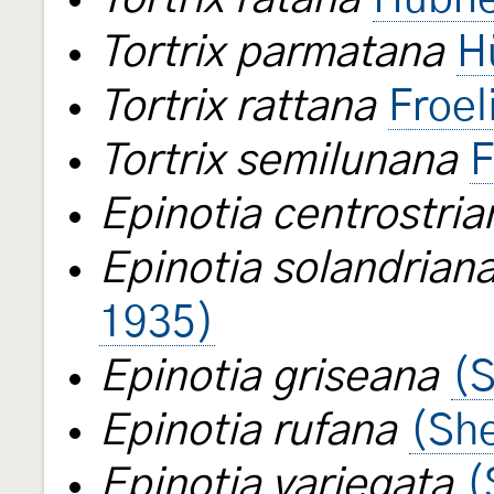
Tortrix parmatana
H
Tortrix rattana
Froel
Tortrix semilunana
F
Epinotia centrostria
Epinotia solandrian
1935)
Epinotia griseana
(S
Epinotia rufana
(Sh
Epinotia variegata
(