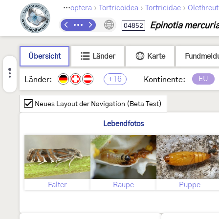
›
›
›
Lepidoptera
Tortricoidea
Tortricidae
Olethreut
Epinotia mercuri
04852
Übersicht
Länder
Karte
Fundmeld
+16
EU
Länder:
Kontinente:
Neues Layout der Navigation (Beta Test)
Lebendfotos
Falter
Raupe
Puppe