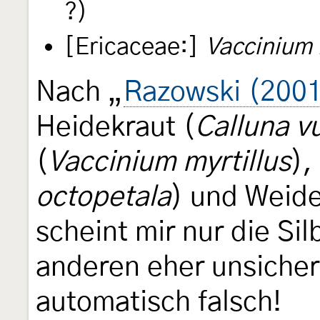
?)
[Ericaceae:]
Vaccinium 
Nach „
Razowski (200
Heidekraut (
Calluna vu
(
Vaccinium myrtillus
),
octopetala
) und Weide
scheint mir nur die Sil
anderen eher unsicher
automatisch falsch!