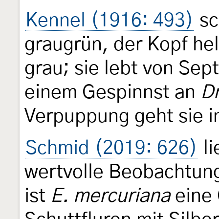
Kennel (1916: 493)
sc
graugrün, der Kopf he
grau; sie lebt von Sep
einem Gespinnst an
D
Verpuppung geht sie i
Schmid (2019: 626)
li
wertvolle Beobachtung
ist
E. mercuriana
eine 