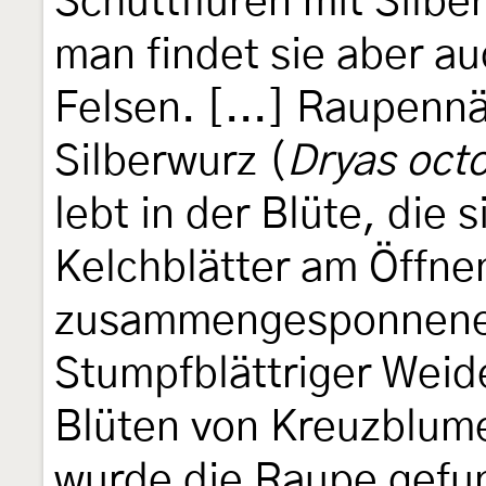
Schuttfluren mit Silbe
man findet sie aber a
Felsen. [...] Raupennä
Silberwurz (
Dryas oct
lebt in der Blüte, die 
Kelchblätter am Öffnen
zusammengesponnenen
Stumpfblättriger Weid
Blüten von Kreuzblum
wurde die Raupe gefund