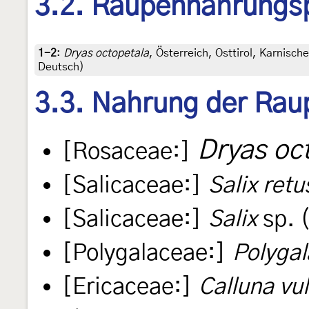
3.2. Raupennahrungs
1-2
:
Dryas octopetala
, Österreich, Osttirol, Karnisch
Deutsch)
3.3. Nahrung der Rau
Dryas oc
[Rosaceae:]
[Salicaceae:]
Salix retu
[Salicaceae:]
Salix
sp. 
[Polygalaceae:]
Polygal
[Ericaceae:]
Calluna vu