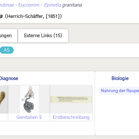
›
›
eutinae
Eucosmini
Epinotia
granitana
a
(Herrich-Schäffer, [1851])
ungen
Externe Links (15)
AS
Diagnose
Biologie
Nahrung der Raupe
♂
Genitalien ♀
Erstbeschreibung