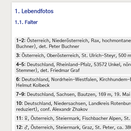
1. Lebendfotos
1.1. Falter
1-2
:
Österreich, Niederösterreich, Rax, hochmontane
Buchner), det. Peter Buchner
3
:
Österreich, Oberösterreich, St. Ulrich-Steyr, 500 
4-5
:
Deutschland, Rheinland-Pfalz, 53572 Unkel, nörd
Stemmer), det. Friedmar Graf
6
:
Deutschland, Nordrhein-Westfalen, Kirchhundem-Br
Helmut Kolbeck
7-9
:
Deutschland, Sachsen, Bautzen, 169 m, 19. Mai 2
10
:
Deutschland, Niedersachsen, Landkreis Rotenburg
reduziert), conf. Alexandr Zhakov
11
:
♀, Österreich, Steiermark, Fischbacher Alpen, St
12
:
♂, Österreich, Steiermark, Graz, St. Peter, ca. 3