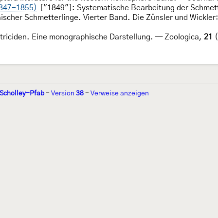
1847-1855)
["1849"]: Systematische Bearbeitung der Schmette
her Schmetterlinge. Vierter Band. Die Zünsler und Wickler: 1
rtriciden. Eine monographische Darstellung. — Zoologica,
21
(
 Scholley-Pfab
-
Version
38
-
Verweise anzeigen
r 2002 von
Walter Schön
(
www.schmetterling-raupe.de
) als "Forum Sc
zember 2004 von
Erwin Rennwald
(fachliche Supervision) und
Jürgen R
06 wird es vom gemeinnützigen
Lepiforum e.V.
getragen.