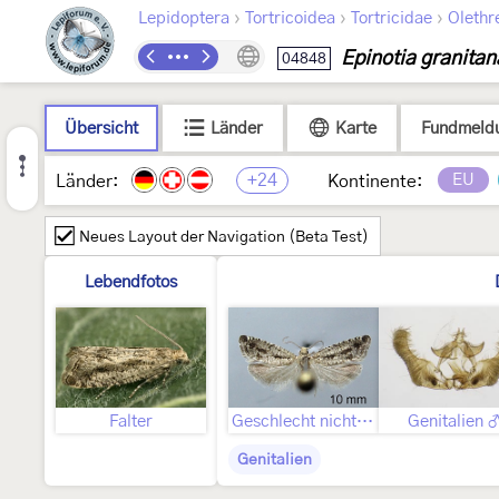
›
›
›
Lepidoptera
Tortricoidea
Tortricidae
Olethr
Epinotia granitan
04848
Übersicht
Länder
Karte
Fundmeld
+24
EU
Länder:
Kontinente:
Neues Layout der Navigation (Beta Test)
Lebendfotos
Falter
Geschlecht nicht bestimmt
Genitalien 
Genitalien