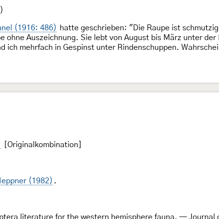
)
nel (1916: 486)
hatte geschrieben: "Die Raupe ist schmutzig
pe ohne Auszeichnung. Sie lebt von August bis März unter der
d ich mehrfach in Gespinst unter Rindenschuppen. Wahrschein
1
[Originalkombination]
eppner (1982)
.
ptera literature for the western hemisphere fauna. — Journal 