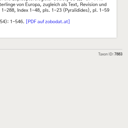
rlinge von Europa, zugleich als Text, Revision und
-288, Index 1-48, pls. 1-23 (Pyralidides), pl. 1-59
54): 1-546.
[PDF auf zobodat.at]
Taxon ID:
7883
hmetterlinge und
Lepiforum e.V.
odeland
Impressum