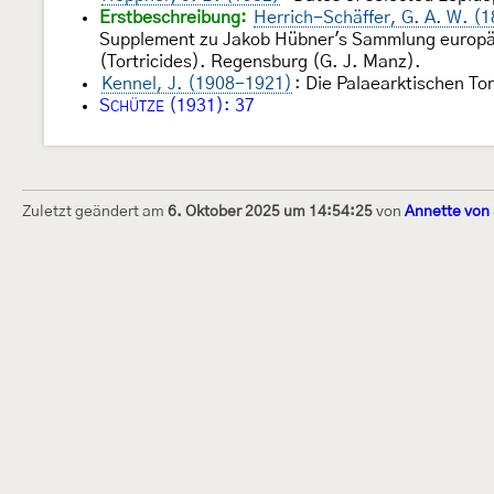
Erstbeschreibung:
Herrich-Schäffer, G. A. W. (
Supplement zu Jakob Hübner's Sammlung europäisc
(Tortricides). Regensburg (G. J. Manz).
Kennel, J. (1908-1921)
: Die Palaearktischen To
S
(1931): 37
CHÜTZE
Zuletzt geändert am
6. Oktober 2025 um 14:54:25
von
Annette von
Dieses Internetportal wurde am 16. Septembe
Raupen bestimmen" gegründet und am 23. De
(technische Betreuung) übernommen. Seit 20