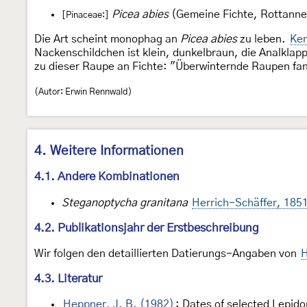
Picea abies
(Gemeine Fichte, Rottanne
[Pinaceae:]
Die Art scheint monophag an
Picea abies
zu leben.
Ken
Nackenschildchen ist klein, dunkelbraun, die Analklap
zu dieser Raupe an Fichte: "Überwinternde Raupen fan
(Autor: Erwin Rennwald)
4. Weitere Informationen
4.1. Andere Kombinationen
Steganoptycha granitana
Herrich-Schäffer, 185
4.2. Publikationsjahr der Erstbeschreibung
Wir folgen den detaillierten Datierungs-Angaben von
H
4.3. Literatur
Heppner, J. B. (1982)
: Dates of selected Lepido