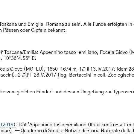
 Toskana und Emiglia-Romana zu sein. Alle Funde erfolgten in
en Pässen oder Gipfeln bekannt.
 ♂ Toscana/Emilia: Appennino tosco-emiliano, Foce a Giovo (M
, 10°36’4.56” E.
oce a Giovo (MO-LU), 1650-1674 m, 1♂ il 13.IV.2017; idem 28
taccini). 2 ♂♂ il 28.V.2017 (leg. Bertaccini in coll. Zoolog
e vom gleichen Fundort und dessen Umgebung zur Typenseri
 (2019)
: Dall’Appennino tosco-emiliano (Italia centro-setten
hidae). — Quaderno di Studi e Notizie di Storia Naturale del