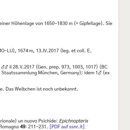
 einer Höhenlage von 1650-1830 m (= Gipfellage). Sie
O-LU), 1674 m, 13.IV.2017 (leg. et coll. E.
 ♂♂ il 28.V.2017 (Gen. prep. 973, 1003, 1017) (BC
ische Staatssammlung München, Germany); idem 1♂ (ex
e. Das Weibchen ist noch unbekannt.
trionale) un nuovo Psichide:
Epichnopterix
la Romagna
49
: 211-231.
[PDF auf ssnr.it]