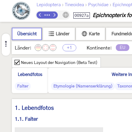
›
›
›
Lepidoptera
Tineoidea
Psychidae
Epichnopt
Epichnopterix f
00927a
Übersicht
Länder
Karte
Fundmeld
+1
EU
Länder:
Kontinente:
Neues Layout der Navigation (Beta Test)
Lebendfotos
Weitere I
Falter
Etymologie (Namenserklärung)
Taxono
1. Lebendfotos
1.1. Falter