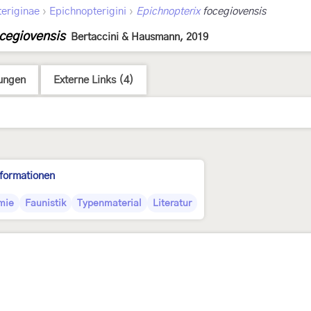
›
›
eriginae
Epichnopterigini
Epichnopterix
focegiovensis
ocegiovensis
Bertaccini & Hausmann, 2019
ungen
Externe Links (4)
nformationen
mie
Faunistik
Typenmaterial
Literatur