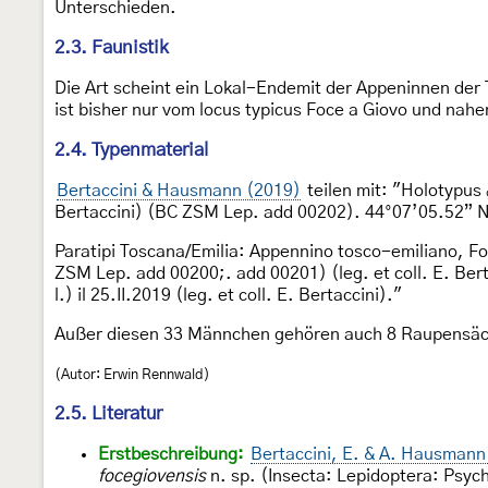
Unterschieden.
2.3. Faunistik
Die Art scheint ein Lokal-Endemit der Appeninnen der
ist bisher nur vom locus typicus Foce a Giovo und nah
2.4. Typenmaterial
Bertaccini & Hausmann (2019)
teilen mit: "Holotypus
Bertaccini) (BC ZSM Lep. add 00202). 44°07’05.52” N
Paratipi Toscana/Emilia: Appennino tosco-emiliano, F
ZSM Lep. add 00200;. add 00201) (leg. et coll. E. Ber
l.) il 25.II.2019 (leg. et coll. E. Bertaccini)."
Außer diesen 33 Männchen gehören auch 8 Raupensäck
(Autor: Erwin Rennwald)
2.5. Literatur
Erstbeschreibung:
Bertaccini, E. & A. Hausmann
focegiovensis
n. sp. (Insecta: Lepidoptera: Psyc