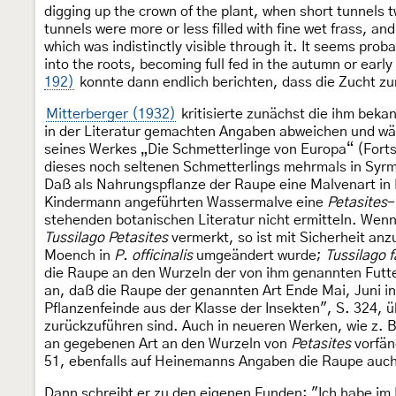
digging up the crown of the plant, when short tunnels t
tunnels were more or less filled with fine wet frass, and
which was indistinctly visible through it. It seems prob
into the roots, becoming full fed in the autumn or earl
192)
konnte dann endlich berichten, dass die Zucht zu
Mitterberger (1932)
kritisierte zunächst die ihm beka
in der Literatur gemachten Angaben abweichen und wäh
seines Werkes „Die Schmetterlinge von Europa“ (Fort
dieses noch seltenen Schmetterlings mehrmals in Syr
Daß als Nahrungspflanze der Raupe eine Malvenart in
Kindermann angeführten Wassermalve eine
Petasites
-
stehenden botanischen Literatur nicht ermitteln. Wen
Tussilago Petasites
vermerkt, so ist mit Sicherheit an
Moench in
P. officinalis
umgeändert wurde;
Tussilago f
die Raupe an den Wurzeln der von ihm genannten Futt
an, daß die Raupe der genannten Art Ende Mai, Juni i
Pflanzenfeinde aus der Klasse der Insekten", S. 324,
zurückzuführen sind. Auch in neueren Werken, wie z. B.
an gegebenen Art an den Wurzeln von
Petasites
vorfän
51, ebenfalls auf Heinemanns Angaben die Raupe auch
Dann schreibt er zu den eigenen Funden: "Ich habe im 