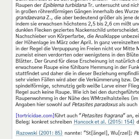
Raupen der
Epiblema turbidana
Tr. untersucht und nic
in großen röhrenförmigen Gängen innerhalb des Wurzel
grandaevana
Z., die aber bedeutend größer als jene d
indem sie erwachsen höchstens 2,5 bis 2,6 cm mißt und
dunklen Flecken geziertes Nackenschild unterscheidet.
Nachschieber von Körperfarbe, die Analklappe unbezeic
der Höhenlage im März oder April. In ganz vereinzelte
in der Regel die Verpuppung im Freien nicht vor Mitte 
zumeist einen verdorrten oder wenigstens in den Blüte
Blätter. Der Grund für diese Erscheinung ist natürlich
erwachsene Raupe eine fühlbare Hemmung in der Funk
stattfindet und daher die in dieser Beziehung empfind
sehr vielen Fällen wird aber die Verkümmerung bzw. D
spindelförmige, schmutzig gelb weiße Larve einer Flie
Regel auch keine Raupe. Wie ich bei den durchgeführt
Raupenwohmmg in der Nähe des WMrzelhalsteiles (im Fr
Angaben hier sowohl auf
Petasites paradoxus
als auch
[tortricidae.com]
führt auch "
Petasites fragrana
" an, e
Beleg; konkret schreiben
Hancock et al. (2015: 154)
d
Razowski (2001: 85)
nannte: "St[ängel], Wu[rzel];
Pe