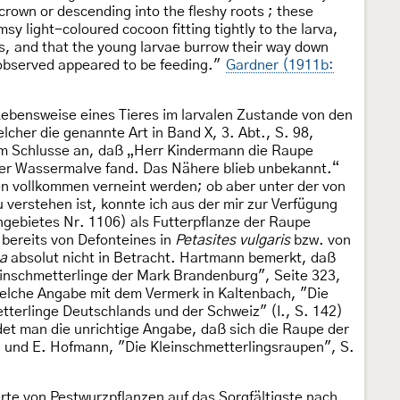
 crown or descending into the fleshy roots ; these
msy light-coloured cocoon fitting tightly to the larva,
aves, and that the young larvae burrow their way down
e observed appeared to be feeding."
Gardner (1911b:
 Lebensweise eines Tieres im larvalen Zustande von den
elcher die genannte Art in Band X, 3. Abt., S. 98,
um Schlusse an, daß „Herr Kindermann die Raupe
der Wassermalve fand. Das Nähere blieb unbekannt.“
n vollkommen verneint werden; ob aber unter der von
u verstehen ist, konnte ich aus der mir zur Verfügung
gebietes Nr. 1106) als Futterpflanze der Raupe
 bereits von Defonteines in
Petasites vulgaris
bzw. von
na
absolut nicht in Betracht. Hartmann bemerkt, daß
inschmetterlinge der Mark Brandenburg", Seite 323,
welche Angabe mit dem Vermerk in Kaltenbach, "Die
terlinge Deutschlands und der Schweiz" (I., S. 142)
ndet man die unrichtige Angabe, daß sich die Raupe der
 und E. Hofmann, "Die Kleinschmetterlingsraupen", S.
erte von Pestwurzpflanzen auf das Sorgfältigste nach