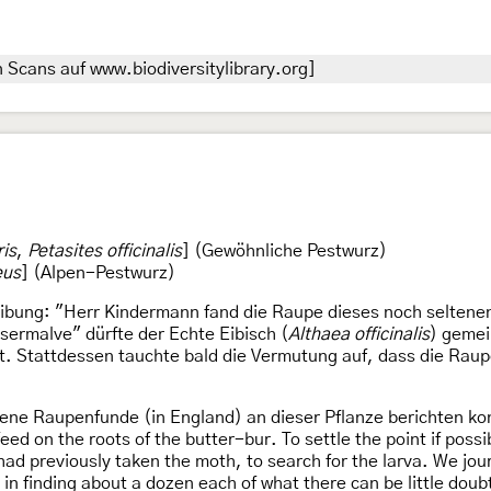
 Scans auf www.biodiversitylibrary.org]
ris
,
Petasites officinalis
] (Gewöhnliche Pestwurz)
eus
] (Alpen-Pestwurz)
ibung: "Herr Kindermann fand die Raupe dieses noch seltenen
ermalve" dürfte der Echte Eibisch (
Althaea officinalis
) gemei
ert. Stattdessen tauchte bald die Vermutung auf, dass die Rau
gene Raupenfunde (in England) an dieser Pflanze berichten kon
feed on the roots of the butter-bur. To settle the point if possi
I had previously taken the moth, to search for the larva. We j
in finding about a dozen each of what there can be little doub