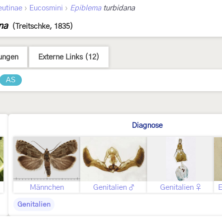
›
›
eutinae
Eucosmini
Epiblema
turbidana
na
(Treitschke, 1835)
ungen
Externe Links (12)
AS
Diagnose
Männchen
Genitalien ♂
Genitalien ♀
E
Genitalien