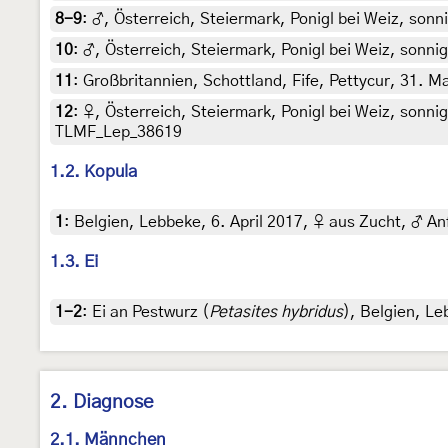
8-9
:
♂, Österreich, Steiermark, Ponigl bei Weiz, sonn
10
:
♂, Österreich, Steiermark, Ponigl bei Weiz, sonnig
11
:
Großbritannien, Schottland, Fife, Pettycur, 31. Ma
12
:
♀, Österreich, Steiermark, Ponigl bei Weiz, sonni
TLMF_Lep_38619
1.2. Kopula
1
:
Belgien, Lebbeke, 6. April 2017, ♀ aus Zucht, ♂ An
1.3. Ei
1-2
:
Ei an Pestwurz (
Petasites hybridus
), Belgien, Le
2. Diagnose
2.1. Männchen