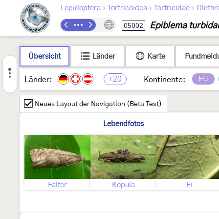
›
›
›
Lepidoptera
Tortricoidea
Tortricidae
Olethr
Epiblema turbida
05002
Übersicht
Länder
Karte
Fundmeld
+20
EU
Länder:
Kontinente:
Neues Layout der Navigation (Beta Test)
Lebendfotos
Falter
Kopula
Ei