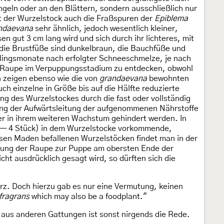
ngeln oder an den Blättern, sondern ausschließlich nur
t der Wurzelstock auch die Fraßspuren der
Epiblema
ndaevana
sehr ähnlich, jedoch wesentlich kleiner,
n gut 3 cm lang wird und sich durch ihr lichteres, mit
d die Brustfüße sind dunkelbraun, die Bauchfüße und
ühlingsmonate nach erfolgter Schneeschmelze, je nach
ine Raupe im Verpuppungsstadium zu entdecken, obwohl
en zeigen ebenso wie die von
grandaevana
bewohnten
h einzelne in Größe bis auf die Hälfte reduzierte
ung des Wurzelstockes durch die fast oder vollständig
ng der Aufwärtsleitung der aufgenommenen Nährstoffe
ter in ihrem weiteren Wachstum gehindert werden. In
 (2— 4 Stück) in dem Wurzelstocke vorkommende,
esen Maden befallenen Wurzelstöcken findet man in der
dlung der Raupe zur Puppe am obersten Ende der
t ausdrücklich gesagt wird, so dürften sich die
rz. Doch hierzu gab es nur eine Vermutung, keinen
 fragrans
which may also be a foodplant."
aus anderen Gattungen ist sonst nirgends die Rede.