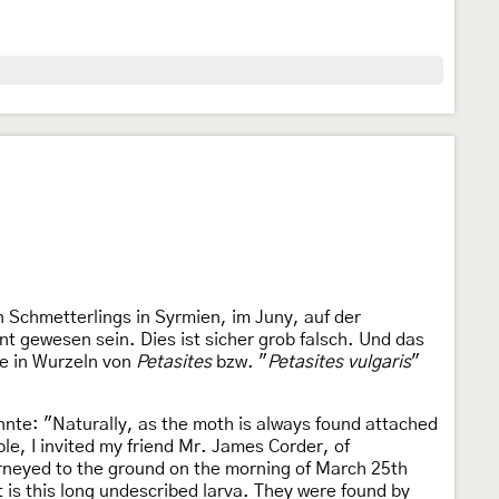
 Schmetterlings in Syrmien, im Juny, auf der
nt gewesen sein. Dies ist sicher grob falsch. Und das
pe in Wurzeln von
Petasites
bzw. "
Petasites vulgaris
"
nte: "Naturally, as the moth is always found attached
ble, I invited my friend Mr. James Corder, of
ourneyed to the ground on the morning of March 25th
t is this long undescribed larva. They were found by