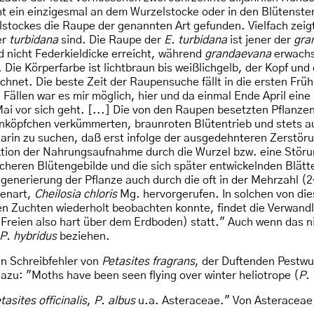
ht ein einzigesmal an dem Wurzelstocke oder in den Blütenste
stockes die Raupe der genannten Art gefunden. Vielfach zeig
er
turbidana
sind. Die Raupe der
E. turbidana
ist jener der
gra
 nicht Federkieldicke erreicht, während
grandaevana
erwachse
 Die Körperfarbe ist lichtbraun bis weißlichgelb, der Kopf un
hnet. Die beste Zeit der Raupensuche fällt in die ersten Fr
n Fällen war es mir möglich, hier und da einmal Ende April e
Mai vor sich geht. [...] Die von den Raupen besetzten Pflanz
nköpfchen verkümmerten, braunroten Blütentrieb und stets auc
 darin zu suchen, daß erst infolge der ausgedehnteren Zerstör
tion der Nahrungsaufnahme durch die Wurzel bzw. eine Störu
licheren Blütengebilde und die sich später entwickelnden Blät
egenerierung der Pflanze auch durch die oft in der Mehrzahl
genart,
Cheilosia chloris
Mg. hervorgerufen. In solchen von di
en Zuchten wiederholt beobachten konnte, findet die Verwan
eien also hart über dem Erdboden) statt." Auch wenn das nich
P. hybridus
beziehen.
in Schreibfehler von
Petasites fragrans
, der Duftenden Pestwu
azu: "Moths have been seen flying over winter heliotrope (
P.
tasites officinalis
,
P. albus
u.a. Asteraceae." Von Asteraceae 