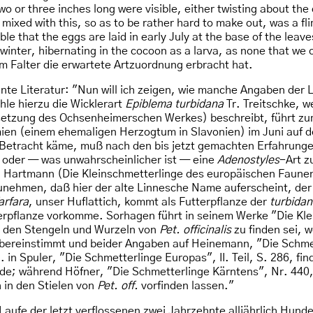
wo or three inches long were visible, either twisting about the
 mixed with this, so as to be rather hard to make out, was a fli
able that the eggs are laid in early July at the base of the le
y winter, hibernating in the cocoon as a larva, as none that w
m Falter die erwartete Artzuordnung erbracht hat.
nnte Literatur: "Nun will ich zeigen, wie manche Angaben der
le hierzu die Wicklerart
Epiblema turbidana
Tr. Treitschke, w
setzung des Ochsenheimerschen Werkes) beschreibt, führt z
mien (einem ehemaligen Herzogtum in Slavonien) im Juni auf 
 Betracht käme, muß nach den bis jetzt gemachten Erfahrunge
 oder — was unwahrscheinlicher ist — eine
Adenostyles
-Art z
n Hartmann (Die Kleinschmetterlinge des europäischen Faunen
zunehmen, daß hier der alte Linnesche Name auferscheint, der
arfara
, unser Huflattich, kommt als Futterpflanze der
turbida
erpflanze vorkomme. Sorhagen führt in seinem Werke "Die Kle
n den Stengeln und Wurzeln von
Pet. officinalis
zu finden sei, 
 übereinstimmt und beider Angaben auf Heinemann, "Die Schmet
 in Spuler, "Die Schmetterlinge Europas", II. Teil, S. 286, fi
de; während Höfner, "Die Schmetterlinge Kärntens", Nr. 440,
 in den Stielen von
Pet. off.
vorfinden lassen."
Laufe der letzt verflossenen zwei Jahrzehnte alljährlich Hund