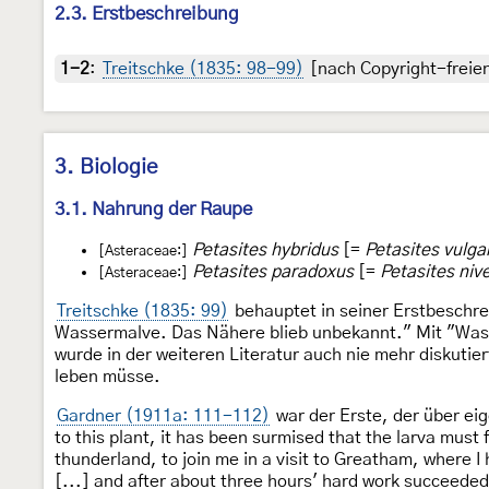
2.3. Erstbeschreibung
1-2
:
Treitschke (1835: 98-99)
[nach Copyright-freien
3. Biologie
3.1. Nahrung der Raupe
Petasites hybridus
[=
Petasites vulga
[Asteraceae:]
Petasites paradoxus
[=
Petasites niv
[Asteraceae:]
Treitschke (1835: 99)
behauptet in seiner Erstbeschre
Wassermalve. Das Nähere blieb unbekannt." Mit "Wass
wurde in der weiteren Literatur auch nie mehr diskuti
leben müsse.
Gardner (1911a: 111-112)
war der Erste, der über ei
to this plant, it has been surmised that the larva must 
thunderland, to join me in a visit to Greatham, where 
[...] and after about three hours' hard work succeeded 