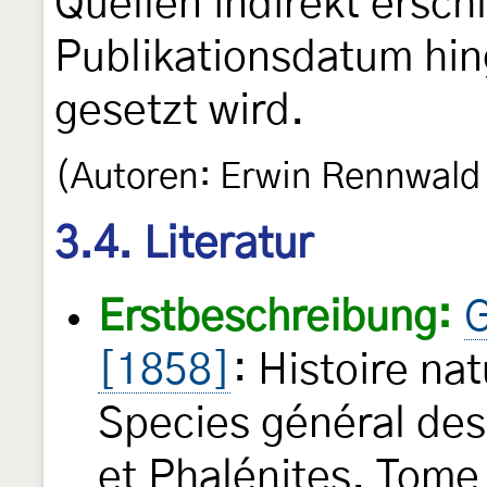
Quellen indirekt ersc
Publikationsdatum hi
gesetzt wird.
(Autoren: Erwin Rennwald
3.4. Literatur
Erstbeschreibung:
G
[1858]
: Histoire na
Species général des
et Phalénites. Tome 