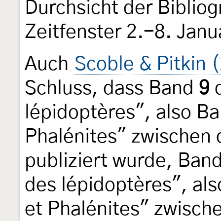
Durchsicht der Bibliog
Zeitfenster 2.-8. Janu
Auch
Scoble & Pitkin 
Schluss, dass Band
9
d
lépidoptères", also Ba
Phalénites" zwischen 
publiziert wurde, Ban
des lépidoptères", als
et Phalénites" zwisch