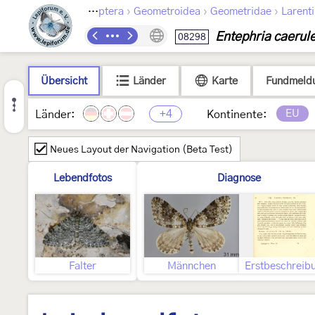
›
›
›
Lepidoptera
Geometroidea
Geometridae
Larenti
Entephria caerul
08298
Übersicht
Länder
Karte
Fundmeld
+4
EU
Länder:
Kontinente:
Neues Layout der Navigation (Beta Test)
Lebendfotos
Diagnose
Falter
Männchen
Erstbeschreib