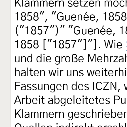
Klammern setzen möch
1858", "Guenée, 1858
("1857")" "Guenée, 1
1858 ["1857"]"]. Wie
und die große Mehrza
halten wir uns weiterh
Fassungen des ICZN, w
Arbeit abgeleitetes P
Klammern geschrieben 