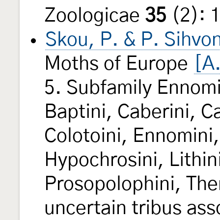
Zoologicae
35
(2): 
Skou, P. & P. Sihvo
Moths of Europe
[A
5. Subfamily Ennomin
Baptini, Caberini, 
Colotoini, Ennomini,
Hypochrosini, Lithini
Prosopolophini, Ther
uncertain tribus asso