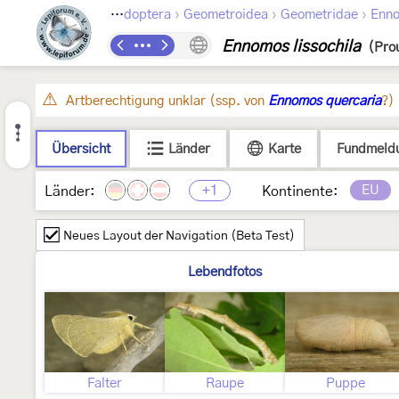
›
›
›
Lepidoptera
Geometroidea
Geometridae
Enn
Ennomos lissochila
(Pro
Artberechtigung unklar (ssp. von
Ennomos quercaria
?)
Übersicht
Länder
Karte
Fundmeld
+1
EU
Länder:
Kontinente:
Neues Layout der Navigation (Beta Test)
Lebendfotos
Falter
Raupe
Puppe