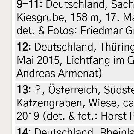
9-11
:
Deutschland, Sach
Kiesgrube, 158 m, 17. Ma
det. & Fotos: Friedmar G
12
:
Deutschland, Thürin
Mai 2015, Lichtfang im Ga
Andreas Armenat)
13
:
♀, Österreich, Südste
Katzengraben, Wiese, ca
2019 (det. & fot.: Horst 
14
:
Deutschland, Rheinl