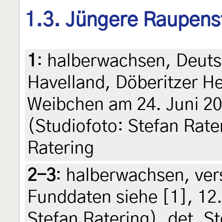
1.3. Jüngere Raupens
1
:
halberwachsen, Deuts
Havelland, Döberitzer He
Weibchen am 24. Juni 200
(Studiofoto: Stefan Rate
Ratering
2-3
:
halberwachsen, ver
Funddaten siehe [1], 12.
Stefan Ratering), det. S