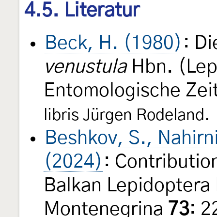
4.5. Literatur
Beck, H. (1980)
: D
venustula
Hbn. (Lep
Entomologische Zeit
libris Jürgen Rodeland.
Beshkov, S., Nahirn
(2024)
: Contributio
Balkan Lepidoptera 
Montenegrina
73
: 