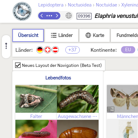
›
›
›
Lepidoptera
Noctuoidea
Noctuidae
Xylenin
Elaphria venustu
09396
Übersicht
Länder
Karte
Fundmeld
+37
EU
Länder:
Kontinente:
Neues Layout der Navigation (Beta Test)
Lebendfotos
Falter
Ausgewachsene Raupe
Männche