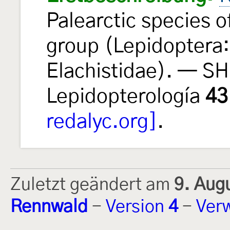
Palearctic species o
group (Lepidoptera:
Elachistidae). — SH
Lepidopterología
43
redalyc.org]
.
Zuletzt geändert am
9. Aug
Rennwald
-
Version
4
-
Ver