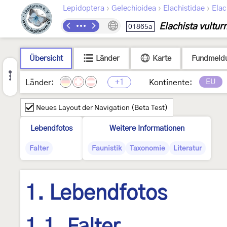
›
›
›
Lepidoptera
Gelechioidea
Elachistidae
Elac
Elachista vultur
01865a
Übersicht
Länder
Karte
Fundmeld
+1
EU
Länder:
Kontinente:
Neues Layout der Navigation (Beta Test)
Lebendfotos
Weitere Informationen
Falter
Faunistik
Taxonomie
Literatur
1. Lebendfotos