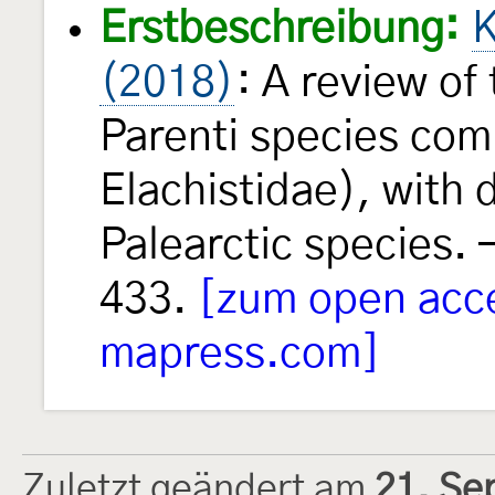
Erstbeschreibung:
K
(2018)
: A review of
Parenti species com
Elachistidae), with 
Palearctic species.
433.
[zum open acc
mapress.com]
Zuletzt geändert am
21. Se