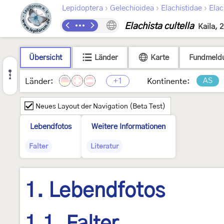
›
›
›
Lepidoptera
Gelechioidea
Elachistidae
Elac
Elachista cultella
Kaila, 
Übersicht
Länder
Karte
Fundmeld
+1
AS
Länder:
Kontinente:
Neues Layout der Navigation (Beta Test)
Lebendfotos
Weitere Informationen
Falter
Literatur
1. Lebendfotos