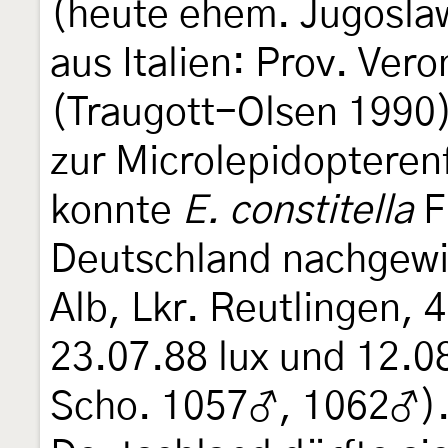
(heute ehem. Jugosla
aus Italien: Prov. Ver
(Traugott-Olsen 1990
zur Microlepidoptere
konnte
E. constitella
F
Deutschland nachgewi
Alb, Lkr. Reutlingen, 
23.07.88 lux und 12.08
Scho. 1057♂, 1062♂)