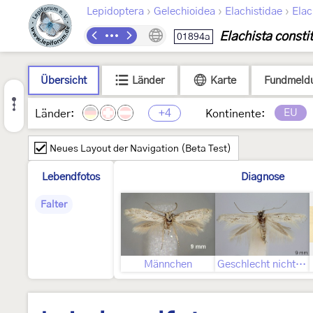
›
›
›
Lepidoptera
Gelechioidea
Elachistidae
Elac
Elachista constit
01894a
Übersicht
Länder
Karte
Fundmeld
+4
EU
Länder:
Kontinente:
Neues Layout der Navigation (Beta Test)
Lebendfotos
Diagnose
Falter
Männchen
Geschlecht nicht bestimmt