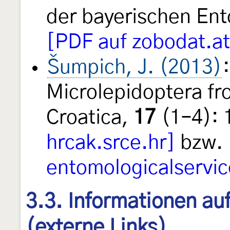
der bayerischen En
[PDF auf zobodat.at
Šumpich, J. (2013)
Microlepidoptera fr
Croatica,
17
(1–4): 
hrcak.srce.hr]
bzw.
entomologicalservi
3.3. Informationen au
(externe Links)