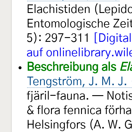
Elachistiden (Lepid
Entomologische Zeit
5): 297-311
[Digit
auf onlinelibrary.wi
Beschreibung als
El
Tengström, J. M. J.
fjäril-fauna. — Noti
& flora fennica förh
Helsingfors (A. W. 