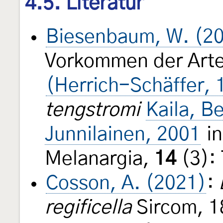
4.5. Literatur
Biesenbaum, W. (2
Vorkommen der Art
(Herrich-Schäffer, 
tengstromi
Kaila, B
Junnilainen, 2001
in
Melanargia,
14
(3):
Cosson, A. (2021)
:
regificella
Sircom, 1