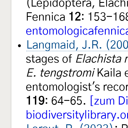
(Lepidoptera, Elach
Fennica
12
: 153-16
entomologicafennic
Langmaid, J.R. (20
stages of
Elachista r
E. tengstromi
Kaila 
entomologist's recor
119
: 64-65.
[zum Di
biodiversitylibrary.o