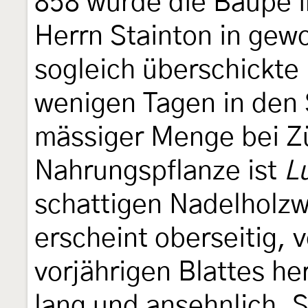
858 wurde die Baupe i
Herrn Stainton in gewo
sogleich überschickte
wenigen Tagen in den 
mässiger Menge bei Zü
Nahrungspflanze ist
L
schattigen Nadelholz
erscheint oberseitig, 
vorjährigen Blattes he
lang und ansehnlich. Si