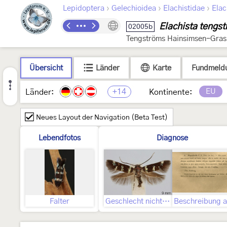
›
›
›
Lepidoptera
Gelechioidea
Elachistidae
Elac
Elachista tengst
02005b
Tengströms Hainsimsen-Grasm
Übersicht
Länder
Karte
Fundmeld
+14
EU
Länder:
Kontinente:
Neues Layout der Navigation (Beta Test)
Lebendfotos
Diagnose
Falter
Geschlecht nicht bestimmt