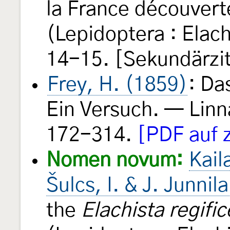
la France découver
(Lepidoptera : Elac
14-15. [Sekundärzi
Frey, H. (1859)
: Da
Ein Versuch. — Lin
172-314.
[PDF auf 
Nomen novum:
Kail
Šulcs, I. & J. Junni
the
Elachista regific