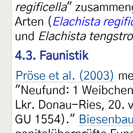
regificella
" zusammenge
Arten (
Elachista regifi
und
Elachista tengstr
4.3. Faunistik
Pröse et al. (2003)
mel
"Neufund: 1 Weibchen
Lkr. Donau-Ries, 20. v
GU 1554)."
Biesenba