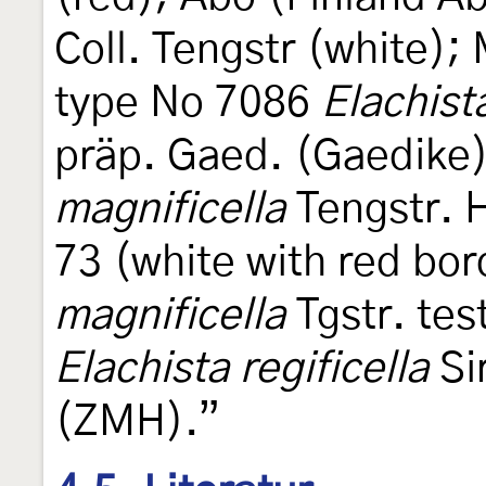
Coll. Tengstr (white);
type No 7086
Elachist
präp. Gaed. (Gaedike)
magnificella
Tengstr. 
73 (white with red bor
magnificella
Tgstr. tes
Elachista regificella
Si
(ZMH).”