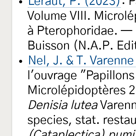
Leraut, P. (2023)
: 
Volume VIII. Microl
à Pterophoridae. — 6
Buisson (N.A.P. Edi
Nel, J. & T. Varenn
l'ouvrage "Papillons
Microlépidoptères 2
Denisia lutea
Varenn
species, stat. resta
(Cataplectica) pumi