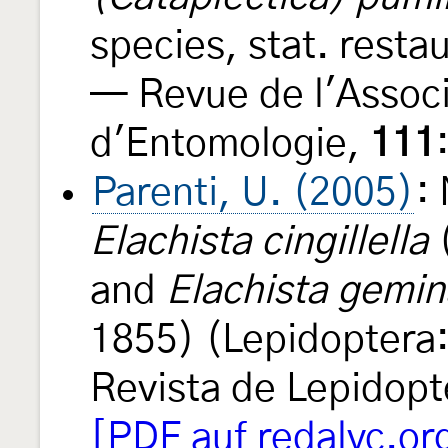
species, stat. resta
— Revue de l'Associ
d'Entomologie,
111
Parenti, U. (2005)
:
Elachista cingillella
(
and
Elachista gemin
1855) (Lepidoptera:
Revista de Lepidopt
[PDF auf redalyc.or