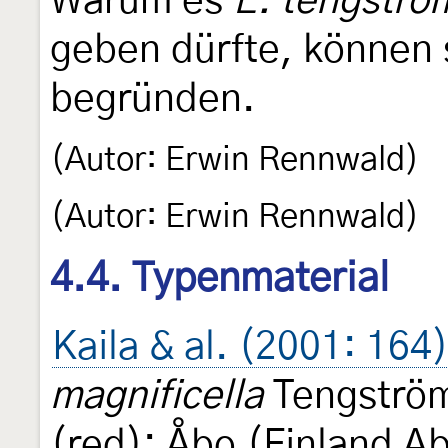
Warum es
E. tengstro
geben dürfte, können 
begründen.
(Autor: Erwin Rennwald)
(Autor: Erwin Rennwald)
4.4. Typenmaterial
Kaila & al. (2001: 164
magnificella
Tengström
(red); Åbo (Finland Ab