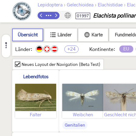
›
›
›
Lepidoptera
Gelechioidea
Elachistidae
Elac
Elachista pollinar
01997
Übersicht
Länder
Karte
Fundmeld
+24
EU
Länder:
Kontinente:
Neues Layout der Navigation (Beta Test)
Lebendfotos
Falter
Weibchen
Genitalien