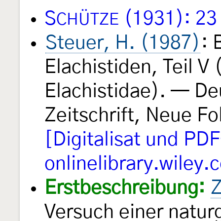
S
(1931): 23
CHÜTZE
Steuer, H. (1987)
: 
Elachistiden, Teil V
Elachistidae). — D
Zeitschrift, Neue F
[Digitalisat und PD
onlinelibrary.wiley.
Erstbeschreibung:
Z
Versuch einer natur