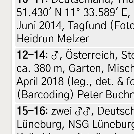
51.430' N 11° 33.589' E,
Juni 2014, Tagfund (Foto
Heidrun Melzer
12-14
:
♂, Österreich, St
ca. 380 m, Garten, Misc
April 2018 (leg., det. & f
(Barcoding) Peter Buch
15-16
:
zwei ♂♂, Deutsch
Lüneburg, NSG Lüneburg