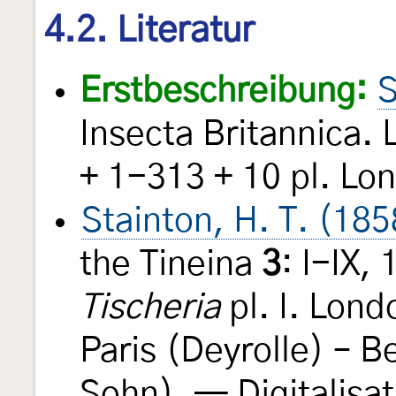
4.2. Literatur
Erstbeschreibung:
S
Insecta Britannica. L
+ 1-313 + 10 pl. Lo
Stainton, H. T. (185
the Tineina
3
: I-IX,
Tischeria
pl. I. Lond
Paris (Deyrolle) – Be
Sohn). — Digitalisat