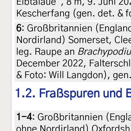
Elbtalaue“, 8 m, 9. Juni 
Kescherfang (gen. det. & f
6
:
Großbritannien (England
Nordirland) Somerset, Clee
leg. Raupe an
Brachypodiu
December 2022, Falterschlup
& Foto: Will Langdon), gen.
1.2. Fraßspuren und B
1-4
:
Großbritannien (Engl
ohne Nordirland) Oxfordsh