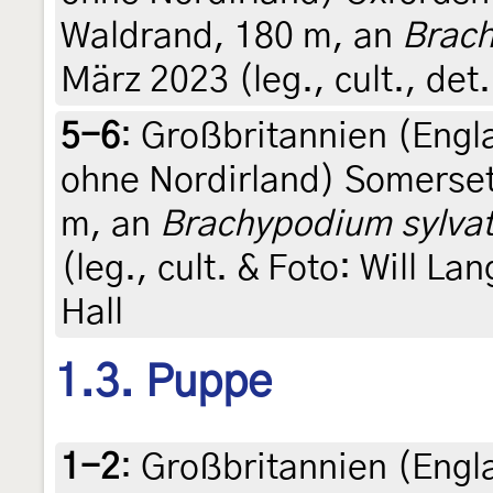
Waldrand, 180 m, an
Brach
März 2023 (leg., cult., det
5-6
:
Großbritannien (Engl
ohne Nordirland) Somerset,
m, an
Brachypodium sylva
(leg., cult. & Foto: Will La
Hall
1.3. Puppe
1-2
:
Großbritannien (Engl