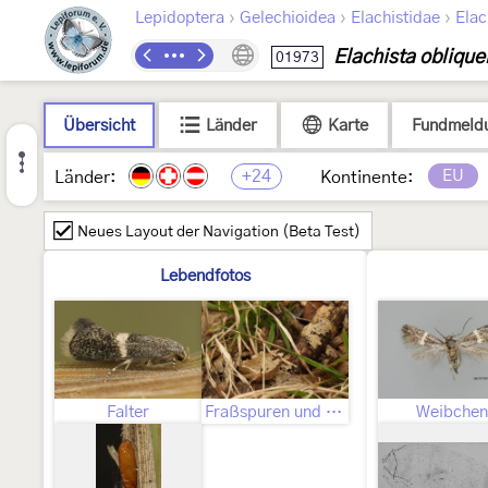
›
›
›
Lepidoptera
Gelechioidea
Elachistidae
Elac
Elachista oblique
01973
Übersicht
Länder
Karte
Fundmeld
+24
EU
Länder:
Kontinente:
Neues Layout der Navigation (Beta Test)
Lebendfotos
Falter
Fraßspuren und Befallsbild
Weibchen