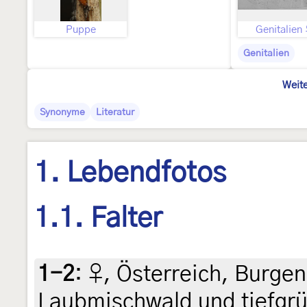
Puppe
Genitalien
Genitalien
Weite
Synonyme
Literatur
1. Lebendfotos
1.1. Falter
1-2
:
♀, Österreich, Burge
Laubmischwald und tiefgrü