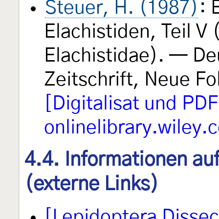
Steuer, H. (1987)
: 
Elachistiden, Teil V
Elachistidae). — D
Zeitschrift, Neue F
[Digitalisat und PD
onlinelibrary.wiley.
4.4. Informationen au
(externe Links)
[Lepidoptera Disse