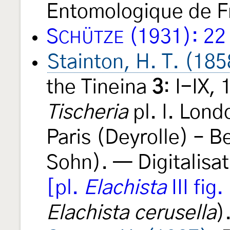
Entomologique de F
S
(1931): 22
CHÜTZE
Stainton, H. T. (185
the Tineina
3
: I-IX,
Tischeria
pl. I. Lond
Paris (Deyrolle) – Be
Sohn). — Digitalisat
[pl.
Elachista
III fig.
Elachista cerusella
)