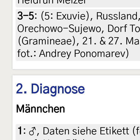
Heidrun Melzer
3-5
: (5:
Exuvie
),
Russland,
Orechowo-Sujewo, Dorf Top
(Gramineae), 21. & 27. Mai 
fot.: Andrey Ponomarev)
2. Diagnose
Männchen
1
:
♂, Daten siehe Etikett (f