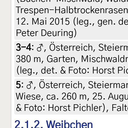
Trespen-Halbtrockenrasen 
12. Mai 2015 (leg., gen. d
Peter Deuring)
3-4
:
♂, Österreich, Steierm
380 m, Garten, Mischwaldr
(leg., det. & Foto: Horst P
5
:
♂, Österreich, Steierma
Wiese, ca. 260 m, 25. Augu
& Foto: Horst Pichler), Fal
2.1.2. Weibchen