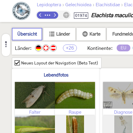
›
›
›
Lepidoptera
Gelechioidea
Elachistidae
Elac
Elachista maculic
01974
Übersicht
Länder
Karte
Fundmeld
+26
EU
Länder:
Kontinente:
Neues Layout der Navigation (Beta Test)
Lebendfotos
Falter
Raupe
Diagnose