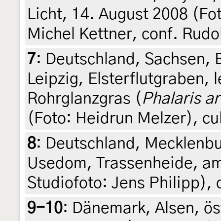
Licht, 14. August 2008 (Fot
Michel Kettner, conf. Rudo
7
:
Deutschland, Sachsen, E
Leipzig, Elsterflutgraben, 
Rohrglanzgras (
Phalaris a
(Foto: Heidrun Melzer), cu
8
:
Deutschland, Mecklenb
Usedom, Trassenheide, am L
Studiofoto: Jens Philipp), 
9-10
:
Dänemark, Alsen, öst