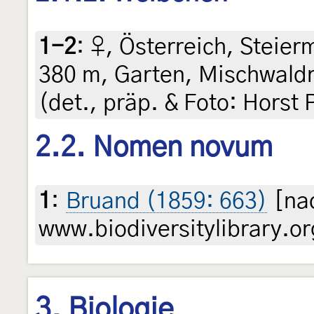
1-2
:
♀, Österreich, Steierm
380 m, Garten, Mischwaldr
(det., präp. & Foto: Horst 
2.2. Nomen novum
1
:
Bruand (1859: 663)
[nac
www.biodiversitylibrary.or
3. Biologie