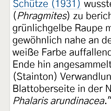
Schütze (1931)
wusste
(
Phragmites
) zu beric
grünlichgelbe Raupe m
gewöhnlich nahe an de
weiße Farbe auffallen
Ende hin angesammelt.
(Stainton) Verwandlun
Blattoberseite in der
Phalaris arundinacea
.