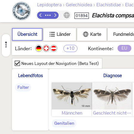
›
›
›
Lepidoptera
Gelechioidea
Elachistidae
Elac
Elachista compsa
01894
Übersicht
Länder
Karte
Fundmeld
+10
EU
Länder:
Kontinente:
Neues Layout der Navigation (Beta Test)
Lebendfotos
Diagnose
Falter
Männchen
Geschlecht nicht bestimmt
Genitalien