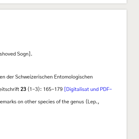
gshoved Sogn].
ngen der Schweizerischen Entomologischen
eitschrift
23
(1-3): 165-179
[Digitalisat und PDF-
emarks on other species of the genus (Lep.,