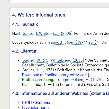
4. Weitere Informationen
4.1. Faunistik
Nach
Sauter & Whitebread (2005)
kommt die Art in de
Locus typicus nach
Traugott-Olsen (1974: 261)
: “Dan
4.2. Literatur
Sauter, W. & S. Whitebread (2005)
: Die Schmet
Gesellschaft, Bulletin de la Société Entomologiq
Steuer, H. (1976)
: Beiträge zur Kenntnis der El
Download auf onlinelibrary.wiley.com]
.
Erstbeschreibung:
Traugott-Olsen, E. (1974)
: D
Elachistidae). — The Entomologist's Gazette
25
(
4.3. Informationen auf anderen Websites (externe L
[BOLD Systems]
[svenska_fjarilar]