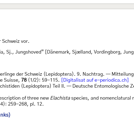
r Schweiz vor.
ia, Sj., Jungshoved” [Dänemark, Sjælland, Vordingborg, Jun
terlinge der Schweiz (Lepidoptera). 9. Nachtrag. — Mitteilu
ue Suisse,
78
(1/2): 59-115.
[Digitalisat auf e-periodica.ch]
achistiden (Lepidoptera) Teil II. — Deutsche Entomologische Z
escription of three new
Elachista
species, and nomenclatural r
4): 259-268, pl. 12.
inks)