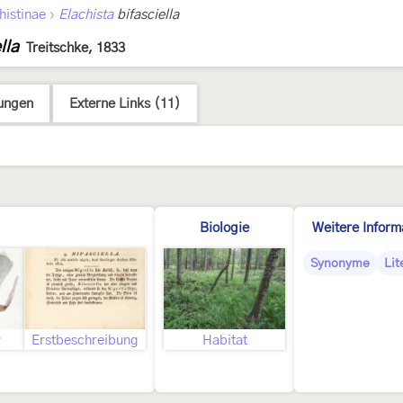
›
histinae
Elachista
bifasciella
lla
Treitschke, 1833
ungen
Externe Links (11)
Biologie
Weitere Inform
Synonyme
Lit
♂
Erstbeschreibung
Habitat