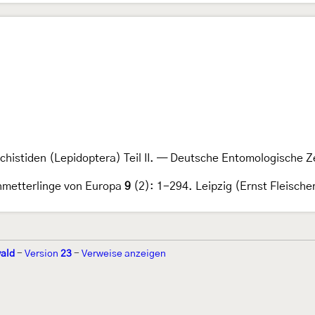
achistiden (Lepidoptera) Teil II. — Deutsche Entomologische Z
hmetterlinge von Europa
9
(2): 1-294. Leipzig (Ernst Fleische
ald
-
Version
23
-
Verweise anzeigen