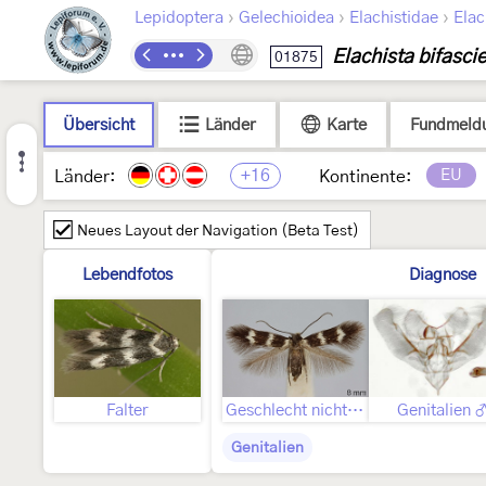
›
›
›
Lepidoptera
Gelechioidea
Elachistidae
Elac
Elachista bifascie
01875
Übersicht
Länder
Karte
Fundmeld
+16
EU
Länder:
Kontinente:
Neues Layout der Navigation (Beta Test)
Lebendfotos
Diagnose
Falter
Geschlecht nicht bestimmt
Genitalien 
Genitalien