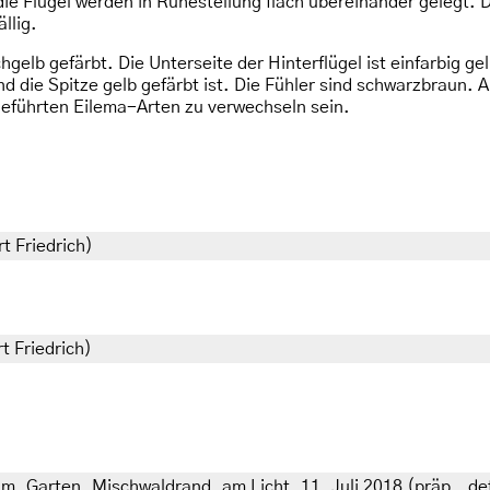
die Flügel werden in Ruhestellung flach übereinander gelegt.
llig.
hgelb gefärbt. Die Unterseite der Hinterflügel ist einfarbig gel
die Spitze gelb gefärbt ist. Die Fühler sind schwarzbraun. A
eführten Eilema-Arten zu verwechseln sein.
t Friedrich)
t Friedrich)
 m, Garten, Mischwaldrand, am Licht, 11. Juli 2018 (präp., det