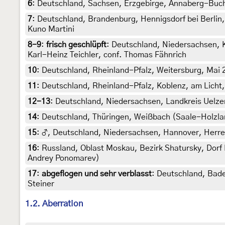
6
:
Deutschland, Sachsen, Erzgebirge, Annaberg-Buchhol
7
:
Deutschland, Brandenburg, Hennigsdorf bei Berlin,
Kuno Martini
8-9
:
frisch geschlüpft
: Deutschland, Niedersachsen, K
Karl-Heinz Teichler, conf. Thomas Fähnrich
10
:
Deutschland, Rheinland-Pfalz, Weitersburg, Mai
11
:
Deutschland, Rheinland-Pfalz, Koblenz, am Licht, 
12-13
:
Deutschland, Niedersachsen, Landkreis Uelze
14
:
Deutschland, Thüringen, Weißbach (Saale-Holzlan
15
:
♂, Deutschland, Niedersachsen, Hannover, Herrenh
16
:
Russland, Oblast Moskau, Bezirk Shatursky, Dorf P
Andrey Ponomarev)
17
:
abgeflogen und sehr verblasst
: Deutschland, Bade
Steiner
1.2. Aberration