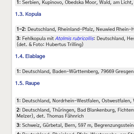
1
:
Serbien, Kupinovo, Obedska Moor, Wald, am Licht, 
1.3. Kopula
1-2
:
Deutschland, Rheinland-Pfalz, Neuwied Rhein-Hö
3
:
Fehlkopula mit
Atolmis rubricollis
: Deutschland, He
(det. & Foto: Hubertus Trilling)
1.4. Eiablage
1
:
Deutschland, Baden-Württemberg, 79669 Gresgen im
1.5. Raupe
1
:
Deutschland, Nordrhein-Westfalen, Ostwestfalen, W
2
:
Deutschland, Thüringen, Bad Blankenburg, Fichtenw
Melzer), det. Thomas Fähnrich
3
:
Schweiz, Gürbetal, Bern, 597 m, Begrenzungssteine