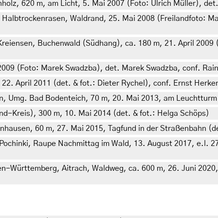
z, 620 m, am Licht, 5. Mai 2007 (Foto: Ulrich Müller), det. U
 Halbtrockenrasen, Waldrand, 25. Mai 2008 (Freilandfoto: Ma
reiensen, Buchenwald (Südhang), ca. 180 m, 21. April 2009 (F
 2009 (Foto: Marek Swadzba), det. Marek Swadzba, conf. Rai
22. April 2011 (det. & fot.: Dieter Rychel), conf. Ernst Herk
n, Umg. Bad Bodenteich, 70 m, 20. Mai 2013, am Leuchtturm 
d-Kreis), 300 m, 10. Mai 2014 (det. & fot.: Helga Schöps)
ausen, 60 m, 27. Mai 2015, Tagfund in der Straßenbahn (det. 
ochinki, Raupe Nachmittag im Wald, 13. August 2017, e.l. 27. 
n-Württemberg, Aitrach, Waldweg, ca. 600 m, 26. Juni 2020, 