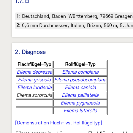
1.7. Ei
1
:
Deutschland, Baden-Württemberg, 79669 Gresgen im
2
:
0,6 mm Durchmesser, Italien, Brixen, 560 m, 5. Jun
2. Diagnose
Flachflügel-Typ
Rollflügel-Typ
Eilema depressa
Eilema complana
Eilema griseola
Eilema pseudocomplana
Eilema lurideola
Eilema caniola
Eilema sororcula
Eilema palliatella
Eilema pygmaeola
Eilema lutarella
[Demonstration Flach- vs. Rollflügeltyp]