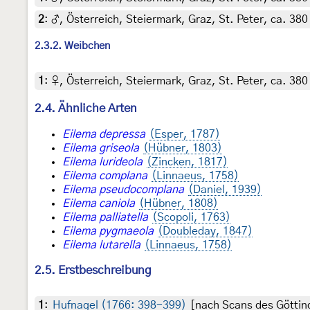
2
:
♂, Österreich, Steiermark, Graz, St. Peter, ca. 38
2.3.2. Weibchen
1
:
♀, Österreich, Steiermark, Graz, St. Peter, ca. 380
2.4. Ähnliche Arten
Eilema depressa
(Esper, 1787)
Eilema griseola
(Hübner, 1803)
Eilema lurideola
(Zincken, 1817)
Eilema complana
(Linnaeus, 1758)
Eilema pseudocomplana
(Daniel, 1939)
Eilema caniola
(Hübner, 1808)
Eilema palliatella
(Scopoli, 1763)
Eilema pygmaeola
(Doubleday, 1847)
Eilema lutarella
(Linnaeus, 1758)
2.5. Erstbeschreibung
1
:
Hufnagel (1766: 398-399)
[nach Scans des Göttin