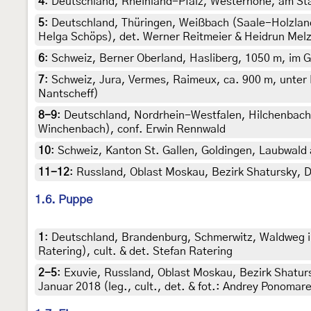
4
:
Deutschland, Rheinland-Pfalz, Westernohe, am Stam
5
:
Deutschland, Thüringen, Weißbach (Saale-Holzland
Helga Schöps), det. Werner Reitmeier & Heidrun Mel
6
:
Schweiz, Berner Oberland, Hasliberg, 1050 m, im Ga
7
:
Schweiz, Jura, Vermes, Raimeux, ca. 900 m, unter 
Nantscheff)
8-9
:
Deutschland, Nordrhein-Westfalen, Hilchenbach
Winchenbach), conf. Erwin Rennwald
10
:
Schweiz, Kanton St. Gallen, Goldingen, Laubwald 
11-12
:
Russland, Oblast Moskau, Bezirk Shatursky, Do
1.6. Puppe
1
:
Deutschland, Brandenburg, Schmerwitz, Waldweg in
Ratering), cult. & det. Stefan Ratering
2-5
:
Exuvie, Russland, Oblast Moskau, Bezirk Shatur
Januar 2018 (leg., cult., det. & fot.: Andrey Ponomar