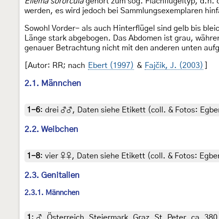
Eilema sororcula
gehört zum sog. Flachflügeltyp, d.h. 
werden, es wird jedoch bei Sammlungsexemplaren hinfä
Sowohl Vorder- als auch Hinterflügel sind gelb bis bleic
Länge stark abgebogen. Das Abdomen ist grau, während 
genauer Betrachtung nicht mit den anderen unten aufg
[Autor: RR; nach
Ebert (1997)
&
Fajčik, J. (2003)
]
2.1. Männchen
1-6
:
drei ♂♂, Daten siehe Etikett (coll. & Fotos: Egber
2.2. Weibchen
1-8
:
vier ♀♀, Daten siehe Etikett (coll. & Fotos: Egber
2.3. Genitalien
2.3.1. Männchen
1
:
♂, Österreich, Steiermark, Graz, St. Peter, ca. 380