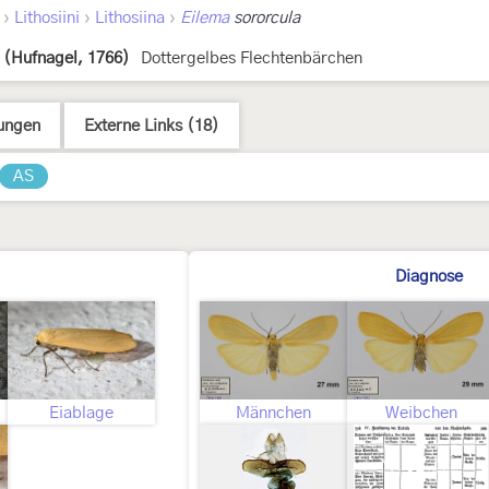
›
›
›
Lithosiini
Lithosiina
Eilema
sororcula
(Hufnagel, 1766)
Dottergelbes Flechtenbärchen
ungen
Externe Links (18)
AS
Diagnose
Eiablage
Männchen
Weibchen