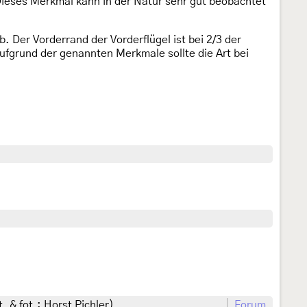
 Dieses Merkmal kann in der Natur sehr gut beobachtet
b. Der Vorderrand der Vorderflügel ist bei 2/3 der
ufgrund der genannten Merkmale sollte die Art bei
. & fot.: Horst Pichler)
Forum