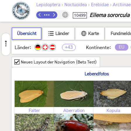
›
›
›
Lepidoptera
Noctuoidea
Erebidae
Arctiinae
Eilema sororcula
10499
Übersicht
Länder
Karte
Fundmeld
+43
EU
Länder:
Kontinente:
Neues Layout der Navigation (Beta Test)
Lebendfotos
Falter
Aberration
Kopula