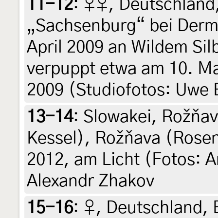
11-12
:
♀♀, Deutschland,
„Sachsenburg“ bei Derm
April 2009 an Wildem Silb
verpuppt etwa am 10. Mai
2009 (Studiofotos: Uwe
13-14
:
Slowakei, Rožňav
Kessel), Rožňava (Rosen
2012, am Licht (Fotos: A
Alexandr Zhakov
15-16
:
♀, Deutschland,