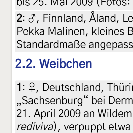
bis 25. Mai 2009 (Fotos
2
:
♂, Finnland, Åland, Le
Pekka Malinen, kleines B
Standardmaße angepasst)
2.2. Weibchen
1
:
♀, Deutschland, Thüri
„Sachsenburg“ bei Der
21. April 2009 an Wildem 
rediviva
), verpuppt etwa 