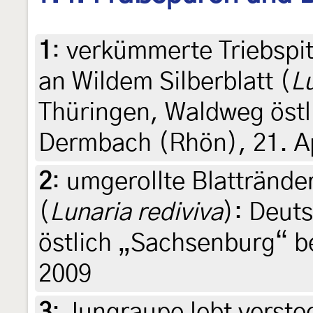
1
:
verkümmerte Triebspit
an Wildem Silberblatt (
Lu
Thüringen, Waldweg östl
Dermbach (Rhön), 21. Ap
2
:
umgerollte Blattränder
(
Lunaria rediviva
): Deut
östlich „Sachsenburg“ b
2009
3
:
Jungraupe lebt verste