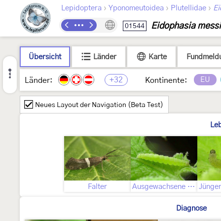
›
›
›
Lepidoptera
Yponomeutoidea
Plutellidae
Ei
Eidophasia messi
01544
Übersicht
Länder
Karte
Fundmeld
+32
EU
Länder:
Kontinente:
Neues Layout der Navigation (Beta Test)
Le
Falter
Ausgewachsene Raupe
Diagnose