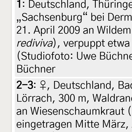
1
:
Deutschland, Thüring
„Sachsenburg“ bei Der
21. April 2009 an Wildem 
rediviva
), verpuppt etwa
(Studiofoto: Uwe Büchner
Büchner
2-3
:
♀, Deutschland, B
Lörrach, 300 m, Waldran
an Wiesenschaumkraut (
eingetragen Mitte März, 