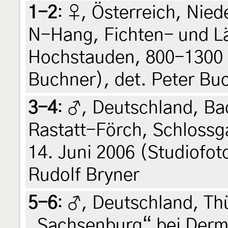
1-2
:
♀, Österreich, Nied
N-Hang, Fichten- und L
Hochstauden, 800-1300 m
Buchner), det. Peter Bu
3-4
:
♂, Deutschland, B
Rastatt-Förch, Schlossga
14. Juni 2006 (Studiofot
Rudolf Bryner
5-6
:
♂, Deutschland, Th
„Sachsenburg“ bei Der