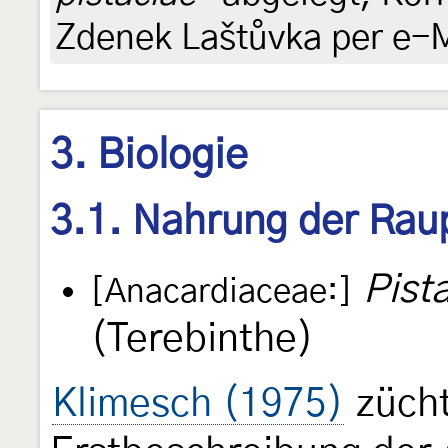
Zdenek Laštůvka per e-M
3. Biologie
3.1. Nahrung der Rau
Pist
[Anacardiaceae:]
(Terebinthe)
Klimesch (1975)
zücht