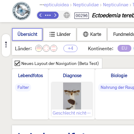
›
›
›
›
Lepidoptera
Nepticuloidea
Nepticulidae
Nepticulinae
Ectoedemia tereb
00296
Übersicht
Länder
Karte
Fundmeld
+4
EU
Länder:
Kontinente:
Neues Layout der Navigation (Beta Test)
Lebendfotos
Diagnose
Biologie
Falter
Nahrung der Rau
Geschlecht nicht bestimmt