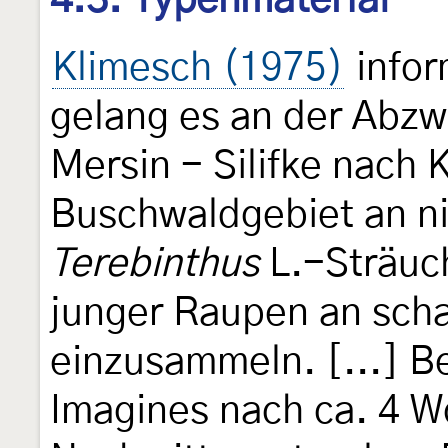
4.3. Typenmaterial
Klimesch (1975)
infor
gelang es an der Abz
Mersin - Silifke nach 
Buschwaldgebiet an n
Terebinthus
L.-Sträuch
junger Raupen an scha
einzusammeln. [...] Be
Imagines nach ca. 4 W