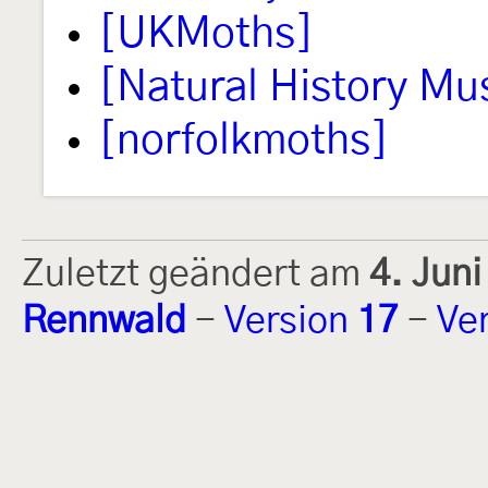
[UKMoths]
[Natural History M
[norfolkmoths]
Zuletzt geändert am
4. Jun
Rennwald
-
Version
17
-
Ve