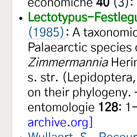
economiche
40
(3): 
Lectotypus-Festleg
(1985)
: A taxonomic
Palaearctic species
Zimmermannia
Heri
s. str. (Lepidoptera
on their phylogeny. 
entomologie
128
: 1
archive.org]