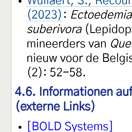
Wullaert, S., Recour
(2023)
:
Ectoedemia 
suberivora
(Lepidopt
mineerders van
Quer
nieuw voor de Belg
(2): 52-58.
4.6. Informationen au
(externe Links)
[BOLD Systems]