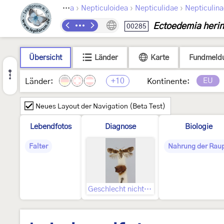
›
›
›
Lepidoptera
Nepticuloidea
Nepticulidae
Nepticulina
Ectoedemia herin
00285
Übersicht
Länder
Karte
Fundmeld
+10
EU
Länder:
Kontinente:
Neues Layout der Navigation (Beta Test)
Lebendfotos
Diagnose
Biologie
Falter
Nahrung der Rau
Geschlecht nicht bestimmt