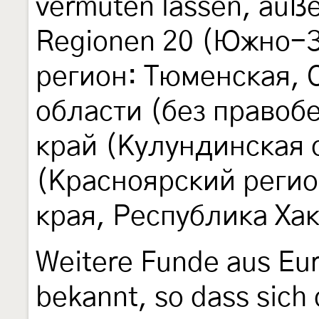
vermuten lassen, auße
Regionen 20 (Южно-
регион: Тюменская, 
области (без правоб
край (Кулундинская с
(Красноярский регио
края, Республика Хак
Weitere Funde aus Eur
bekannt, so dass sich