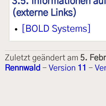
3.5. Informationen au
(externe Links)
[BOLD Systems]
Zuletzt geändert am
5. Feb
Rennwald
-
Version
11
-
Ve