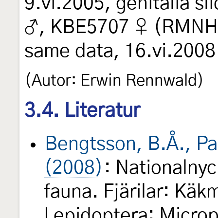
9.vi.2005, genitalia 
♂, KBE5707 ♀ (RMNH, 
same data, 16.vi.2008 
(Autor: Erwin Rennwald)
3.4. Literatur
Bengtsson, B.Å., Pa
(2008)
: Nationalnyck
fauna. Fjärilar: Käk
Lepidoptera: Microp