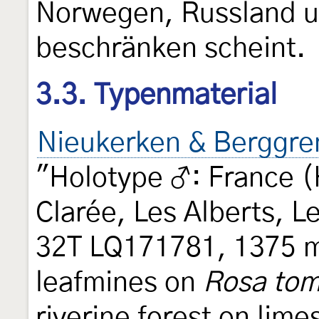
Norwegen, Russland u
beschränken scheint.
3.3. Typenmaterial
Nieukerken & Berggre
"Holotype ♂: France (H
Clarée, Les Alberts, 
32T LQ171781, 1375 m,
leafmines on
Rosa to
riverine forest on lim