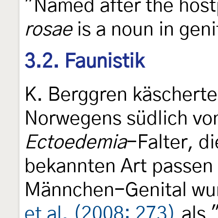
"Named after the host
rosae
is a noun in geni
3.2. Faunistik
K. Berggren käscherte
Norwegens südlich vo
Ectoedemia
-Falter, di
bekannten Art passen 
Männchen-Genital wur
et al. (2008: 273)
als 