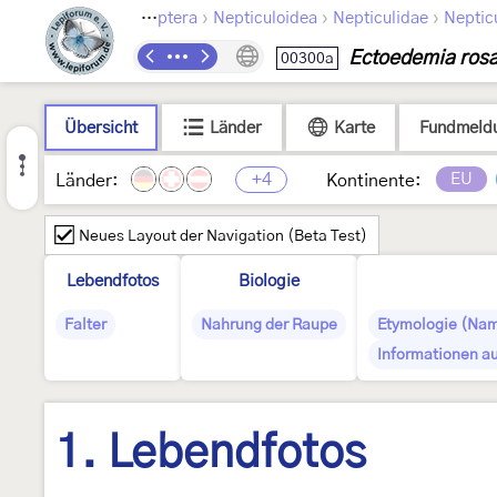
›
›
›
Lepidoptera
Nepticuloidea
Nepticulidae
Neptic
Ectoedemia ros
00300a
Übersicht
Länder
Karte
Fundmeld
+4
EU
Länder:
Kontinente:
Neues Layout der Navigation (Beta Test)
Lebendfotos
Biologie
Falter
Nahrung der Raupe
Etymologie (Nam
Informationen au
1. Lebendfotos