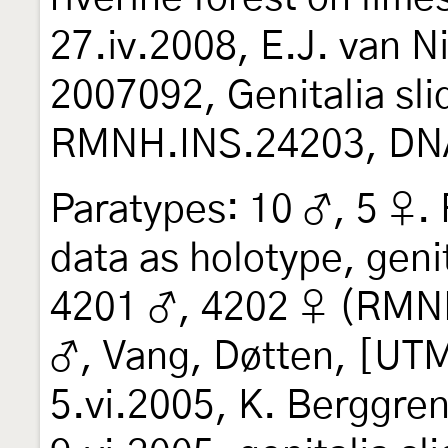
27.iv.2008, E.J. van
2007092, Genitalia sl
RMNH.INS.24203, DNA
Paratypes: 10 ♂, 5 ♀.
data as holotype, geni
4201 ♂, 4202 ♀ (RMNH
♂, Vang, Døtten, [UT
5.vi.2005, K. Berggren