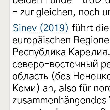
beiden Funde - trotz 
- zur gleichen, noch 
Sinev (2019)
führt die
europäischen Regione
Республика Карелия.
северо-восточный ре
область (без Ненецк
Коми) an, also für nor
zusammenhängendes 